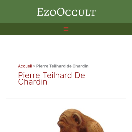
Aller
EzoOccult
au
contenu
Accueil
»
Pierre Teilhard de Chardin
Pierre Teilhard De
Chardin