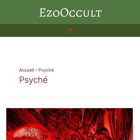
Aller
EzoOccult
au
contenu
Accueil
»
Psyché
Psyché