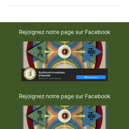
t
d
e
P
a
r
a
d
Rejoignez notre page sur Facebook
i
g
m
e
s
u
r
d
e
m
a
n
d
e
Rejoignez notre page sur Facebook