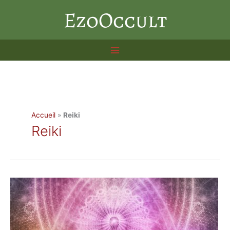
Aller
EzoOccult
au
contenu
Accueil
»
Reiki
Reiki