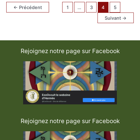
L
←
Précédent
1
…
3
4
5
i
b
e
Suivant
→
r
P
l
a
n
c
h
e
Rejoignez notre page sur Facebook
1
Rejoignez notre page sur Facebook