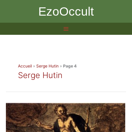
Aller
EzoOccult
au
contenu
Accueil
»
Serge Hutin
»
Page 4
Serge Hutin