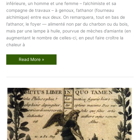
inférieure, un homme et une femme – l’alchimiste et sa
compagne de travaux – à genoux, l’athanor (fourneau
alchimique) entre eux deux. On remarquera, tout en bas de
l’athanor, le foyer — alimenté non par du charbon ou du bois,
mais par une lampe à huile, pourvue de mèches d’amiante (en
augmentant le nombre de celles-ci, en peut faire croître la
chaleur à
L
Read More »
e
M
u
t
u
s
L
i
b
e
r
–
P
l
a
n
c
h
e