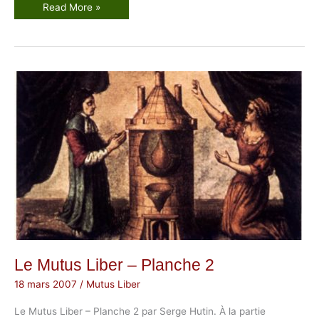
L
Read More »
e
M
u
t
u
s
L
i
b
e
r
–
P
l
a
n
c
h
e
3
Le Mutus Liber – Planche 2
18 mars 2007
/
Mutus Liber
Le Mutus Liber – Planche 2 par Serge Hutin. À la partie