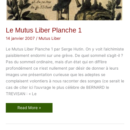
2
Le Mutus Liber Planche 1
14 janvier 2007
/
Mutus Liber
Le Mutus Liber Planche 1 par Serge Hutin. On y voit l’alchimiste
paisiblement endormi sur une grève. De quel sommeil s’agit-il ?
Pas du sommeil ordinaire, mais d’un état qui en diffère
profondément ce n’est nullement par désir de donner à leurs
images une présentation curieuse que les adeptes se
complaisent volontiers à nous raconter des songes (ce serait le
cas de citer ici l’ouvrage le plus célèbre de BERNARD le
TREVISAN : « Le
L
Read More »
e
M
u
t
u
s