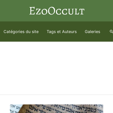
EzoOccult
Catégories du site
Tags et Auteurs
Galeries
R
e
c
h
e
r
c
h
e
r