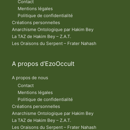
Contact
I
I
Mentions légales
1
Politique de confidentialité
7
6
Créations personnelles
b
Anarchisme Ontologique par Hakim Bey
-
1
La TAZ de Hakim Bey – Z.A.T.
7
9
Les Oraisons du Serpent – Frater Nahash
a
A propos d’EzoOccult
A propos de nous
Contact
Mentions légales
Politique de confidentialité
Créations personnelles
Anarchisme Ontologique par Hakim Bey
La TAZ de Hakim Bey – Z.A.T.
Les Oraisons du Serpent – Frater Nahash