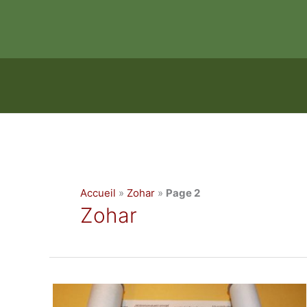
Aller
au
contenu
Accueil
»
Zohar
»
Page 2
Zohar