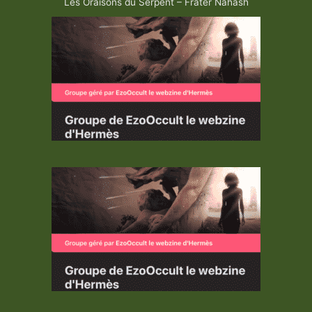
Les Oraisons du Serpent – Frater Nahash