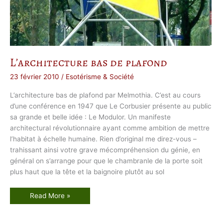
r
L’architecture bas de plafond
23 février 2010
/
Esotérisme & Société
L’architecture bas de plafond par Melmothia. C’est au cours
d’une conférence en 1947 que Le Corbusier présente au public
sa grande et belle idée : Le Modulor. Un manifeste
architectural révolutionnaire ayant comme ambition de mettre
l’habitat à échelle humaine. Rien d’original me direz-vous –
trahissant ainsi votre grave mécompréhension du génie, en
général on s’arrange pour que le chambranle de la porte soit
plus haut que la tête et la baignoire plutôt au sol
L
Read More »
’
a
r
c