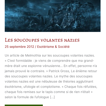
Les soucoupes volantes nazies
25 septembre 2012
/
Esotérisme & Société
Un article de Melmothia sur les soucoupes volantes nazies.
« C’est formidable : je viens de comprendre que ma grand-
mère était une espionne vénusienne… En effet, personne n’a
jamais prouvé le contraire. » Patrick Gross, Le énième retour
des soucoupes volantes nazies. Le mythe des soucoupes
volantes nazies est une nébuleuse de théories agglutinant
ésotérisme, ufologie et complotisme. « Chaque fois réfutées,
chaque fois remises sur le tapis comme si de rien n’était »
selon la formule de l’ufologue […]