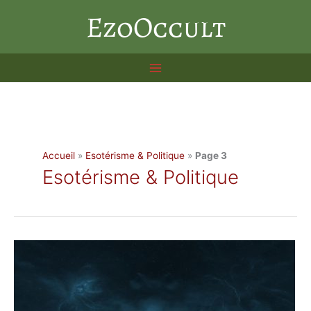
Aller
EzoOccult
au
contenu
Accueil
»
Esotérisme & Politique
»
Page 3
Esotérisme & Politique