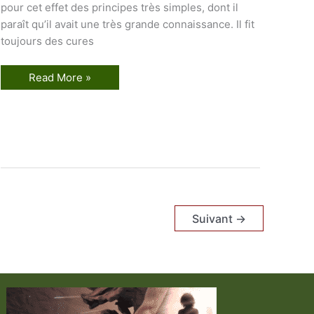
pour cet effet des principes très simples, dont il
paraît qu’il avait une très grande connaissance. Il fit
toujours des cures
P
Read More »
a
r
a
c
e
l
s
e
p
a
r
D
o
Suivant
→
m
P
e
r
n
e
t
y