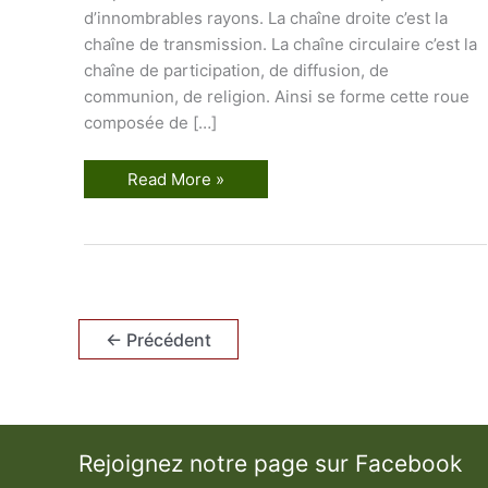
d’innombrables rayons. La chaîne droite c’est la
chaîne de transmission. La chaîne circulaire c’est la
chaîne de participation, de diffusion, de
communion, de religion. Ainsi se forme cette roue
composée de […]
L
Read More »
a
D
o
u
b
l
e
C
h
←
Précédent
a
î
n
e
d
u
C
a
Rejoignez notre page sur Facebook
d