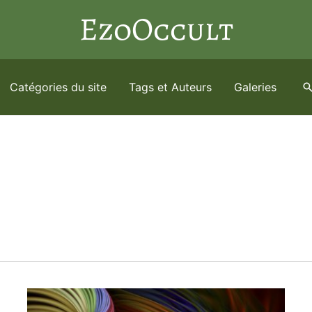
EzoOccult
Catégories du site
Tags et Auteurs
Galeries
R
e
c
h
e
r
c
h
e
r