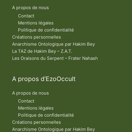
P
s
A propos de nous
e
u
Contact
d
o
Mentions légales
A
Politique de confidentialité
r
i
Créations personnelles
s
Anarchisme Ontologique par Hakim Bey
t
o
La TAZ de Hakim Bey – Z.A.T.
t
e
Les Oraisons du Serpent – Frater Nahash
A propos d’EzoOccult
A propos de nous
Contact
Mentions légales
Politique de confidentialité
Créations personnelles
Anarchisme Ontologique par Hakim Bey