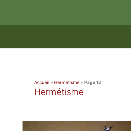
Aller
au
contenu
Accueil
»
Hermétisme
»
Page 12
Hermétisme