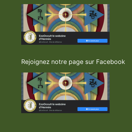
u
c
é
e
d
’
H
e
r
m
è
s
Rejoignez notre page sur Facebook