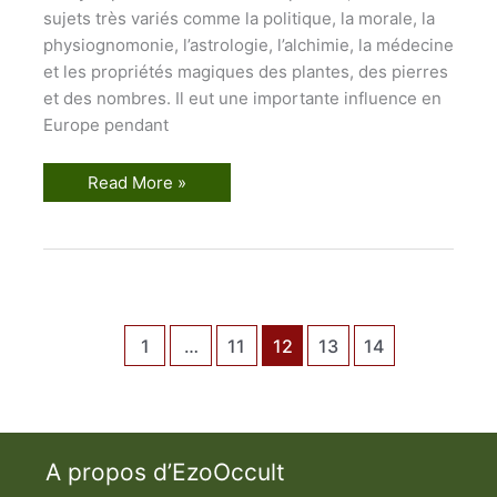
sujets très variés comme la politique, la morale, la
physiognomonie, l’astrologie, l’alchimie, la médecine
et les propriétés magiques des plantes, des pierres
et des nombres. Il eut une importante influence en
Europe pendant
L
Read More »
a
T
a
b
l
e
d
’
E
1
…
11
12
13
14
m
e
r
a
u
d
e
d
A propos d’EzoOccult
u