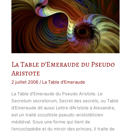
La Table d’Emeraude du Pseudo
Aristote
2 juillet 2006
/
La Table d'Emeraude
La Table d’Emeraude du Pseudo Aristote. Le
Secretum secretorum, Secret des secrets, ou Table
d’Emereude dit aussi Lettre d’Aristote à Alexandre,
est un traité occultiste pseudo-aristotélicien
médiéval. Sous une forme qui tient de
l’encyclopédie et du miroir des princes, il traite de