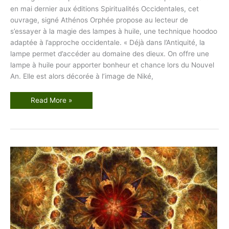
en mai dernier aux éditions Spiritualités Occidentales, cet
ouvrage, signé Athénos Orphée propose au lecteur de
s’essayer à la magie des lampes à huile, une technique hoodoo
adaptée à l’approche occidentale. « Déjà dans l’Antiquité, la
lampe permet d’accéder au domaine des dieux. On offre une
lampe à huile pour apporter bonheur et chance lors du Nouvel
An. Elle est alors décorée à l’image de Niké,
L
Read More »
a
m
a
g
i
e
d
e
s
l
a
m
p
e
s
e
n
H
o