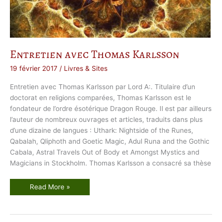
o
d
o
o
e
t
s
o
Entretien avec Thomas Karlsson
r
c
e
19 février 2017
/
Livres & Sites
l
l
Entretien avec Thomas Karlsson par Lord A:. Titulaire d’un
e
r
doctorat en religions comparées, Thomas Karlsson est le
i
e
fondateur de l’ordre ésotérique Dragon Rouge. Il est par ailleurs
p
l’auteur de nombreux ouvrages et articles, traduits dans plus
a
ï
d’une dizaine de langues : Uthark: Nightside of the Runes,
e
n
Qabalah, Qliphoth and Goetic Magic, Adul Runa and the Gothic
n
e
Cabala, Astral Travels Out of Body et Amongst Mystics and
Magicians in Stockholm. Thomas Karlsson a consacré sa thèse
E
Read More »
n
t
r
e
t