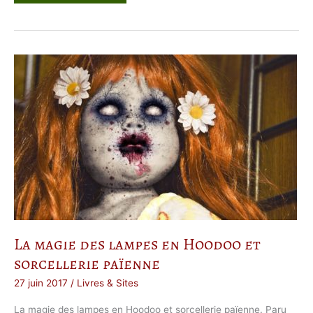
n
c
o
u
r
s
M
o
n
p
a
c
t
e
a
v
e
c
l
e
D
i
a
b
l
e
La magie des lampes en Hoodoo et
sorcellerie païenne
27 juin 2017
/
Livres & Sites
La magie des lampes en Hoodoo et sorcellerie païenne. Paru