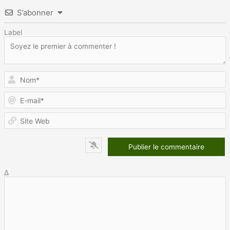
S’abonner
Label
N
E
m
S
W
Δ