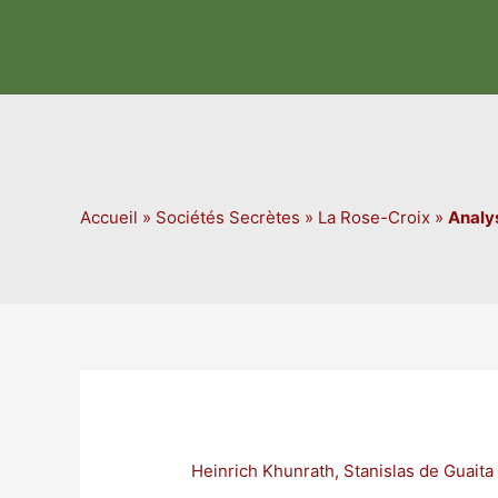
Aller
au
contenu
Accueil
»
Sociétés Secrètes
»
La Rose-Croix
»
Analy
Heinrich Khunrath
,
Stanislas de Guaita