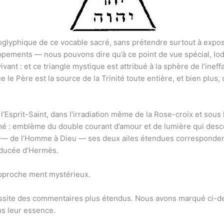
oglyphique de ce vocable sacré, sans prétendre surtout à expos
 pouvons dire qu’à ce point de vue spécial, Iod י symbolise le Père, Iah יה le Fils, Iah
 le Père est la source de la Trinité toute entière, et bien plus, 
’Esprit-Saint, dans l’irradiation même de la Rose-croix et sous
mmé : emblème du double courant d’amour et de lumière qui desc
 — de l’Homme à Dieu — ses deux ailes étendues corresponde
aducée d’Hermès.
rapproche ment mystérieux.
essite des commentaires plus étendus. Nous avons marqué ci-d
ns leur essence.