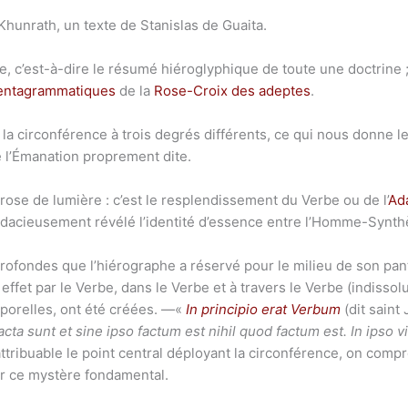
hunrath, un texte de Stanislas de Guaita.
le, c’est-à-dire le résumé hiéroglyphique de toute une doctrine
pentagrammatiques
de la
Rose-Croix des adeptes
.
 la circonférence à trois degrés différents, ce qui nous donne le
 l’Émanation proprement dite.
rose de lumière : c’est le resplendissement du Verbe ou de l’
Ad
audacieusement révélé l’identité d’essence entre l’Homme-Synth
profondes que l’hiérographe a réservé pour le milieu de son pan
 effet par le Verbe, dans le Verbe et à travers le Verbe (indisso
rporelles, ont été créées. —«
In principio erat Verbum
(dit saint
a sunt et sine ipso factum est nihil quod factum est. In ipso v
attribuable le point central déployant la circonférence, on com
mer ce mystère fondamental.