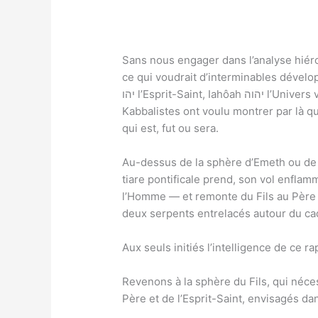
Sans nous engager dans l’analyse hiér
ce qui voudrait d’interminables développements — nous
יהו l’Esprit-Saint, Iahôah יהוה l’Univers vivant : et ce triangle mystique est attribué à la sphère de l’ineffable Aïn-Soph ou de Dieu le Père. Les
Kabbalistes ont voulu montrer par là que
qui est, fut ou sera.
Au-dessus de la sphère d’Emeth ou de l
tiare pontificale prend, son vol enfla
l’Homme — et remonte du Fils au Père
deux serpents entrelacés autour du c
Aux seuls initiés l’intelligence de ce 
Revenons à la sphère du Fils, qui néc
Père et de l’Esprit-Saint, envisagés da