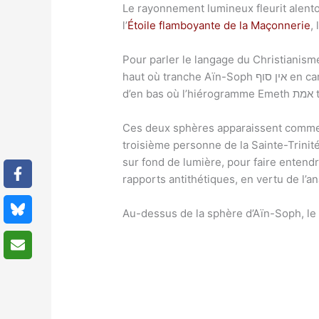
Le rayonnement lumineux fleurit alento
l’
Étoile flamboyante de la Maçonnerie
,
Pour parler le langage du Christianisme
haut où tranche Aïn-Soph אין סוף en caractères lumineux), et celle de Dieu le Saint-Esprit, Rûach Hakkadôsh רוח הקדוש (la sphère lumineuse
d’
Ces deux sphères apparaissent comme perdues dans les nuages d’Atzilut
troisième personne de la Sainte-Trinit
sur fond de lumière, pour faire entend
rapports antithétiques, en vertu de l’a
Au-dessus de la sphère d’Aïn-Soph, le