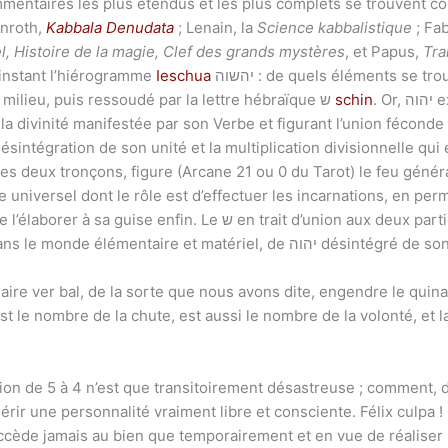
mmentaires les plus étendus et les plus complets se trouvent
enroth,
Kabbala Denudata
; Lenain, la
Science kabbalistique
; Fa
, Histoire de la magie, Clef des grands mystères
, et Papus,
Tra
 instant l’hiérogramme
Ieschua
יהשוה : de quels éléments se trouve-t-il composé? Chacun peut y voir
le fameux tétragramme, écartelé par le milieu, puis ressoudé par la lettre hébraïque ש
schin
. Or, יהוה exprime ici l’Adam-Kadmôn, l’Homme
a divinité manifestée par son Verbe et figurant l’union féconde d
ésintégration de son unité et la multiplication divisionnelle qui
 universel dont le rôle est d’effectuer les incarnations, en perm
 trait d’union aux deux parties du tétragramme mutilé est donc le
symbole de la chute et de la fixation, dans le monde élémentaire et matériel, de 
est le nombre de la chute, est aussi le nombre de la volonté, et l
ion de 5 à 4 n’est que transitoirement désastreuse ; comment, da
r une personnalité vraiment libre et consciente. Félix culpa ! D
uccède jamais au bien que temporairement et en vue de réaliser 