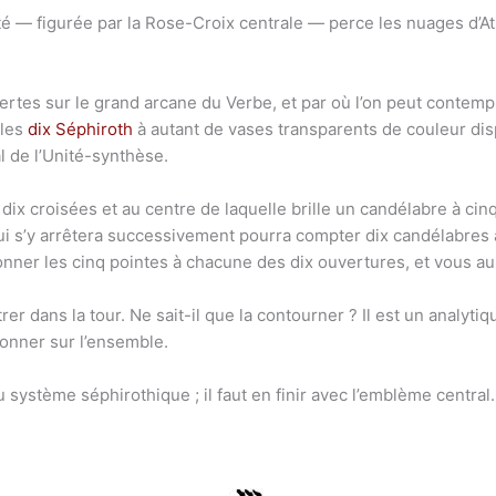
é — figurée par la Rose-Croix centrale — perce les nuages d’Atz
tes sur le grand arcane du Verbe, et par où l’on peut contempl
 les
dix Séphiroth
à autant de vases transparents de couleur disp
al de l’Unité-synthèse.
x croisées et au centre de laquelle brille un candélabre à cin
i qui s’y arrêtera successivement pourra compter dix candélabres
yonner les cinq pointes à chacune des dix ouvertures, et vous a
rer dans la tour. Ne sait-il que la contourner ? Il est un analytiq
isonner sur l’ensemble.
 système séphirothique ; il faut en finir avec l’emblème centra