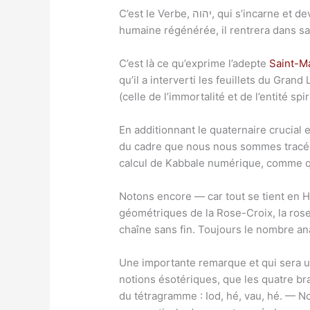
C’est le Verbe, יהוה, qui s’incarne et devient le Christ douloureux ou l’homme corporel, יהשוה, jusqu’au jour où assumant avec lui sa nature
humaine régénérée, il rentrera dans sa 
C’est là ce qu’exprime l’adepte
Saint-M
qu’il a interverti les feuillets du Gran
(celle de l’immortalité et de l’entité spir
En additionnant le quaternaire crucial e
du cadre que nous nous sommes tracé. 
calcul de Kabbale numérique, comme qu
Notons encore — car tout se tient en 
géométriques de la Rose-Croix, la rose
chaîne sans fin. Toujours le nombre ana
Une importante remarque et qui sera un
notions ésotériques, que les quatre bra
du tétragramme : Iod, hé, vau, hé. — No