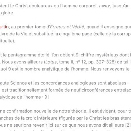
gloire.
artin
, au premier tome d’
Erreurs et Vérité
, quand il enseigne qu
d Livre de la Vie et substitué la cinquième page (celle de la corr
ituelle).
t le pentagramme étoilé, l’on obtient 9, chiffre mystérieux dont l
Nous avons ailleurs (
Lotus
, tome II, n° 12, pp. 327-328) dé tai
oi 9 est le nombre analytique de l’homme. Nous renvoyons le le
Haute Science et les concordances analogiques sont absolues —
 est traditionnellement formée de neuf circonférences entrelacé
lytique de l’homme : 9 !
e confirmation nouvelle de notre théorie. Il est évident, pour
nches de la croix intérieure (figurée par le Christ les bras éte
us ne saurions revenir ici sur ce que nous avons dit ailleurs [2