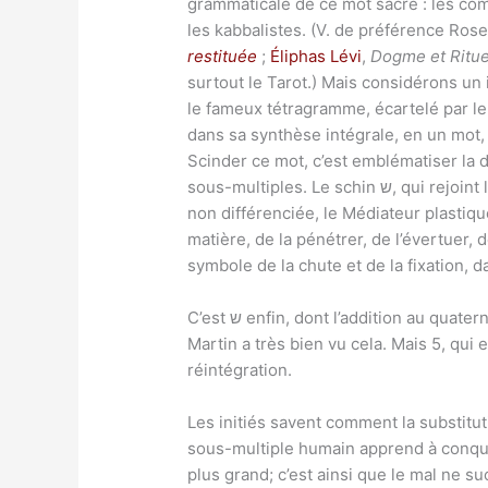
grammaticale de ce mot sacré : les co
les kabbalistes. (V. de préférence Ros
restituée
;
Éliphas Lévi
,
Dogme et Rituel
surtout le Tarot.) Mais considérons un
dans sa synthèse intégrale, en un mot, l
Scinder ce mot, c’est emblématiser la d
sous-multiples. Le schin ש, qui rejoint les deux tronçons, figure (Arcane 21 ou 0 du Tarot) le feu générateur et subtil, le véhicule de la Vie
non différenciée, le Médiateur plastique
matière, de la pénétrer, de l’évertuer, de l’élaborer à sa guise enfin. Le ש en
C’est ש enfin, dont l’addition au quaternaire ver bal, de la sorte que nous avons dite, engendre le quinaire ou nombre de la déchéance. Saint-
Martin a très bien vu cela. Mais 5, qui 
réintégration.
Les initiés savent comment la substitut
sous-multiple humain apprend à conquéri
plus grand; c’est ainsi que le mal ne s