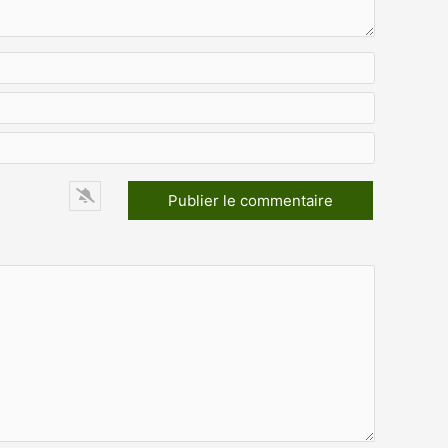
Nom*
E-
mail*
Site
Web