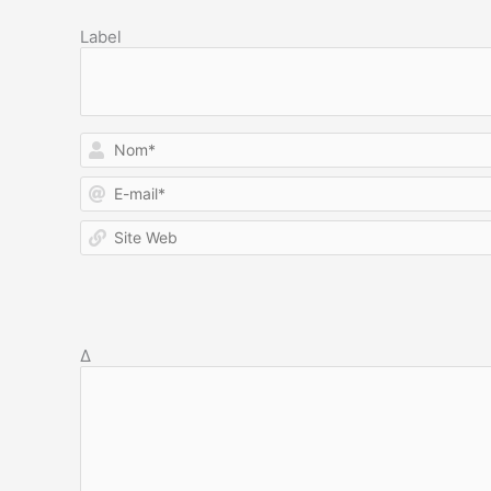
Label
Δ