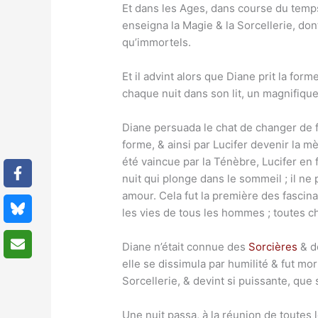
Et dans les Ages, dans course du temps,
enseigna la Magie & la Sorcellerie, do
qu’immortels.
Et il advint alors que Diane prit la for
chaque nuit dans son lit, un magnifique
Diane persuada le chat de changer de f
forme, & ainsi par Lucifer devenir la mè
été vaincue par la Ténèbre, Lucifer en f
nuit qui plonge dans le sommeil ; il ne 
amour. Cela fut la première des fascinat
les vies de tous les hommes ; toutes ch
Diane n’était connue des
Sorcières
& de
elle se dissimula par humilité & fut mor
Sorcellerie, & devint si puissante, que
Une nuit passa, à la réunion de toutes l