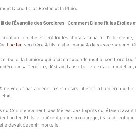
ent Diane fit les Etoiles et la Pluie.
III de l’Évangile des Sorcières : Comment Diane fit les Etoiles e
création ; en elle étaient toutes choses ; à partir d’elle-même, 
sée.
Lucifer
, son frère & fils, d’elle-même & de sa seconde moitié,
t si belle, la Lumière qui était sa seconde moitié, son frère Luci
umière en sa Ténèbre, désirant l’absorber en extase, en délice, e
, & ne voulut pas accéder à ses désirs ; il était la Lumière qui fi
e chat.
s du Commencement, des Mères, des Esprits qui étaient avant le
r Lucifer. Et ils la louèrent pour son courage, ils lui dirent que
lle devait devenir mortelle.