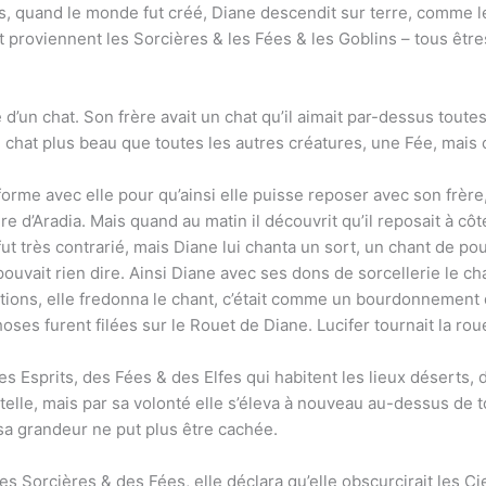
 quand le monde fut créé, Diane descendit sur terre, comme le f
nt proviennent les Sorcières & les Fées & les Goblins – tous êt
me d’un chat. Son frère avait un chat qu’il aimait par-dessus toute
 chat plus beau que toutes les autres créatures, une Fée, mais ce
orme avec elle pour qu’ainsi elle puisse reposer avec son frère
re d’Aradia. Mais quand au matin il découvrit qu’il reposait à cô
ut très contrarié, mais Diane lui chanta un sort, un chant de pouvo
pouvait rien dire. Ainsi Diane avec ses dons de sorcellerie le ch
ions, elle fredonna le chant, c’était comme un bourdonnement d’abe
oses furent filées sur le Rouet de Diane. Lucifer tournait la rou
s Esprits, des Fées & des Elfes qui habitent les lieux déserts,
telle, mais par sa volonté elle s’éleva à nouveau au-dessus de to
 sa grandeur ne put plus être cachée.
es Sorcières & des Fées, elle déclara qu’elle obscurcirait les Ci