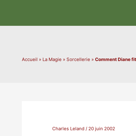
Aller
au
contenu
Accueil
»
La Magie
»
Sorcellerie
»
Comment Diane fit l
Charles Leland
/
20 juin 2002