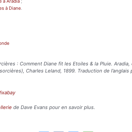
 à Aradia
;
es à Diane
.
Monde
rcières : Comment Diane fit les Etoiles & la Pluie. Aradia
 sorcières
), Charles Leland, 1899. Traduction de l’anglai
Pixabay
llerie
de Dave Evans pour en savoir plus.