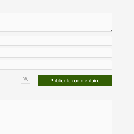
Nom*
E-
mail*
Site
Web