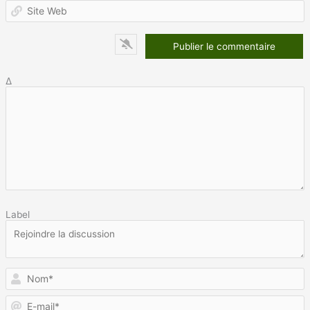
S
W
Δ
Label
N
E