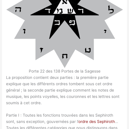
Porte 22 des 138 Portes de la Sagesse
La proposition contient deux parties : la première partie
explique que les différents ordres tombent sous cet ordre
général ; la seconde partie explique comment les notes de
musique, les points voyelles, les couronnes et les lettres sont
soumis à cet ordre.
Partie I : Toutes les fonctions trouvées dans les Sephiroth
sont, sans exception, gouvernées par l’
ordre des Sephiroth
…
Toutes les différentes catégories que nous distinguons dans