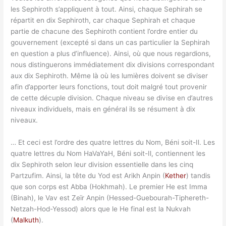
les Sephiroth s’appliquent à tout. Ainsi, chaque Sephirah se
répartit en dix Sephiroth, car chaque Sephirah et chaque
partie de chacune des Sephiroth contient l’ordre entier du
gouvernement (excepté si dans un cas particulier la Sephirah
en question a plus d’influence). Ainsi, où que nous regardions,
nous distinguerons immédiatement dix divisions correspondant
aux dix Sephiroth. Même là où les lumières doivent se diviser
afin d’apporter leurs fonctions, tout doit malgré tout provenir
de cette décuple division. Chaque niveau se divise en d’autres
niveaux individuels, mais en général ils se résument à dix
niveaux.
… Et ceci est l’ordre des quatre lettres du Nom, Béni soit-Il. Les
quatre lettres du Nom HaVaYaH, Béni soit-Il, contiennent les
dix Sephiroth selon leur division essentielle dans les cinq
Partzufim. Ainsi, la tête du Yod est Arikh Anpin (
Kether
) tandis
que son corps est Abba (Hokhmah). Le premier He est Imma
(Binah), le Vav est Zeïr Anpin (Hessed-Guebourah-Tiphereth-
Netzah-Hod-Yessod) alors que le He final est la Nukvah
(
Malkuth
).