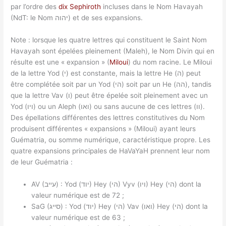
par l’ordre des
dix Sephiroth
incluses dans le Nom Havayah
(NdT: le Nom יהוה) et de ses expansions.
Note : lorsque les quatre lettres qui constituent le Saint Nom
Havayah sont épelées pleinement (Maleh), le Nom Divin qui en
résulte est une « expansion » (
Miloui
) du nom racine. Le Miloui
de la lettre Yod (י) est constante, mais la lettre He (ה) peut
être complétée soit par un Yod (הי) soit par un He (הה), tandis
que la lettre Vav (ו) peut être épelée soit pleinement avec un
Yod (ויו) ou un Aleph (ואו) ou sans aucune de ces lettres (וו).
Des épellations différentes des lettres constitutives du Nom
produisent différentes « expansions » (Miloui) ayant leurs
Guématria, ou somme numérique, caractéristique propre. Les
quatre expansions principales de HaVaYaH prennent leur nom
de leur Guématria :
AV (עײב) : Yod (יוד) Hey (הי) Vyv (ויו) Hey (הי) dont la
valeur numérique est de 72 ;
SaG (סײג) : Yod (יוד) Hey (הי) Vav (ואו) Hey (הי) dont la
valeur numérique est de 63 ;