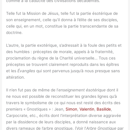
comme à la caducité des civilisations décadentes.
Telle fut la Mission de Jésus, telle fut la partie ésotérique de
son enseignement, celle qu’il donna à l’élite de ses disciples,
celle qui, en un mot, constitue la partie transcendante de sa
doctrine.
L’autre, la partie exotérique, s’adressait à la foule des petits et
des humbles : préceptes de morale, appels à la fraternité,
proclamation du règne de la Charité universelle… Tous ces
préceptes se trouvent clairement reproduits dans les épîtres
et les
Évangiles
qui sont parvenus jusqu’à nous presque sans
altération.
Il n’en fut pas de même de l’
enseignement ésotérique
dont il
ne nous est possible de reconstituer les grandes lignes qu’à
travers le symbolisme de ce qui nous est resté des écrits des
premiers « Gnostiques » : Jean,
Simon
,
Valentin
,
Basilide
,
Carpocrate, etc., écrits dont l’interprétation diverse aggravée
par la dissidence de leurs disciples, a donné naissance aux
divers rameaux de l’arbre gnostique. (Voir l’
Arbre Gnostique
par