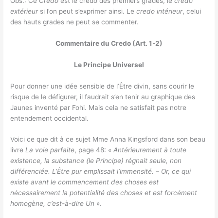
Obs.: Ce
Credo
est le credo des premiers grades, le
credo
extérieur
si l’on peut s’exprimer ainsi. Le
credo intérieur
, celui
des hauts grades ne peut se commenter.
Commentaire du Credo (Art. 1-2)
Le Principe Universel
Pour donner une idée sensible de l’Être divin, sans courir le
risque de le défigurer, il faudrait s’en tenir au graphique des
Jaunes inventé par Fohi. Mais cela ne satisfait pas notre
entendement occidental.
Voici ce que dit à ce sujet Mme Anna Kingsford dans son beau
livre
La voie parfaite
, page 48: «
Antérieurement à toute
existence, la substance (le Principe) régnait seule, non
différenciée. L’Être pur emplissait l’immensité. – Or, ce qui
existe avant le commencement des choses est
nécessairement la potentialité des choses et est forcément
homogène, c’est-à-dire Un
».