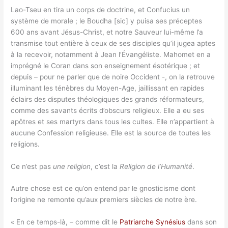
Lao-Tseu en tira un corps de doctrine, et Confucius un
système de morale ; le Boudha [sic] y puisa ses préceptes
600 ans avant Jésus-Christ, et notre Sauveur lui-même l’a
transmise tout entière à ceux de ses disciples qu’il jugea aptes
à la recevoir, notamment à Jean l’Évangéliste. Mahomet en a
imprégné le Coran dans son enseignement ésotérique ; et
depuis – pour ne parler que de noire Occident -, on la retrouve
illuminant les ténèbres du Moyen-Age, jaillissant en rapides
éclairs des disputes théologiques des grands réformateurs,
comme des savants écrits d’obscurs religieux. Elle a eu ses
apôtres et ses martyrs dans tous les cultes. Elle n’appartient à
aucune Confession religieuse. Elle est la source de toutes les
religions.
Ce n’est pas
une religion
, c’est la
Religion de l’Humanité
.
Autre chose est ce qu’on entend par le gnosticisme dont
l’origine ne remonte qu’aux premiers siècles de notre ère.
« En ce temps-là, – comme dit le
Patriarche Synésius
dans son