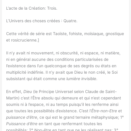
L’acte de la Création: Trois.
L’Univers des choses créées : Quatre.
Cette vérité de série est Taoïste, fohiste, moïsiaque, gnostique
et rosicrucienne.]
Il n’y avait ni mouvement, ni obscurité, ni espace, ni matière,
ni en général aucune des conditions particularisées de
l’existence dans l’un quelconque de ses degrés ou états en
multiplicité indéfinie. Il n’y avait que Dieu le non créé, le Soi
subsistant qui était comme une
lumière invisible
.
En effet,
Dieu
(le Principe Universel selon Claude de Saint-
Martin) c’est l’Être absolu qui demeure et qui n’est cependant
soumis ni à l’espace, ni au temps puisqu’il les renferme ainsi
que toutes les possibilités d’existence. C’est l’
Être-non-Etre
et
puissance d’être
, ce qui est le grand ternaire métaphysique; 1°
Puissance d’être
en tant que renfermant toutes les
possibilités; 2°
Non-être
en tant que ne les réalisant pas; 3°