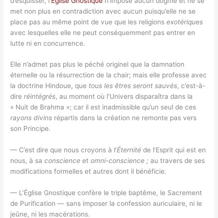
d’esquisser, l’
Église Gnostique
n’impose aucun dogme et ne se
met non plus en contradiction avec aucun puisqu’elle ne se
place pas au même point de vue que les religions
exotériques
avec lesquelles elle ne peut conséquemment pas entrer en
lutte ni en concurrence.
Elle n’admet pas plus le péché originel que la damnation
éternelle ou la résurrection de la chair; mais elle professe avec
la doctrine Hindoue, que
tous les êtres seront sauvés
, c’est-à-
dire
réintégrés
, au moment où l’Univers disparaîtra dans la
« Nuit de Brahma »; car il est inadmissible qu’un seul de ces
rayons divins
répartis dans la création ne remonte pas vers
son Principe.
— C’est dire que nous croyons à l’
Éternité
de l’Esprit qui est en
nous, à sa
conscience
et
omni-conscience ;
au travers de ses
modifications formelles et autres dont il bénéficie.
— L’Église Gnostique confère le triple baptême, le Sacrement
de Purification — sans imposer la confession auriculaire, ni le
jeûne, ni les macérations.