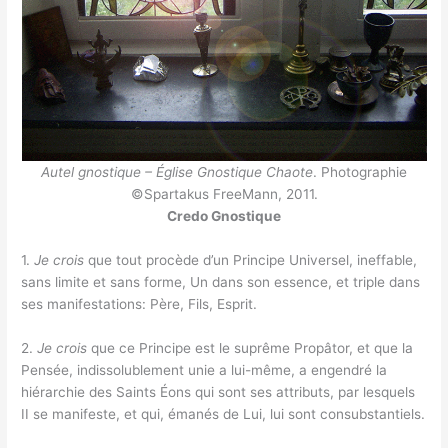
Autel gnostique – Église Gnostique Chaote
. Photographie
©Spartakus FreeMann, 2011.
Credo Gnostique
1.
Je crois
que tout procède d’un Principe Universel, ineffable,
sans limite et sans forme, Un dans son essence, et triple dans
ses manifestations: Père, Fils, Esprit.
2.
Je crois
que ce Principe est le suprême Propâtor, et que la
Pensée, indissolublement unie a lui-même, a engendré la
hiérarchie des Saints Éons qui sont ses attributs, par lesquels
II se manifeste, et qui, émanés de Lui, lui sont consubstantiels.