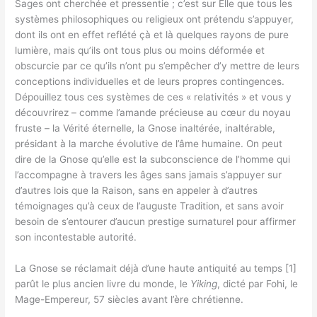
Sages ont cherchée et pressentie ; c’est sur Elle que tous les
systèmes philosophiques ou religieux ont prétendu s’appuyer,
dont ils ont en effet reflété çà et là quelques rayons de pure
lumière, mais qu’ils ont tous plus ou moins déformée et
obscurcie par ce qu’ils n’ont pu s’empêcher d’y mettre de leurs
conceptions individuelles et de leurs propres contingences.
Dépouillez tous ces systèmes de ces « relativités » et vous y
découvrirez – comme l’amande précieuse au cœur du noyau
fruste – la Vérité éternelle, la Gnose inaltérée, inaltérable,
présidant à la marche évolutive de l’âme humaine. On peut
dire de la Gnose qu’elle est la subconscience de l’homme qui
l’accompagne à travers les âges sans jamais s’appuyer sur
d’autres lois que la Raison, sans en appeler à d’autres
témoignages qu’à ceux de l’auguste Tradition, et sans avoir
besoin de s’entourer d’aucun prestige surnaturel pour affirmer
son incontestable autorité.
La Gnose se réclamait déjà d’une haute antiquité au temps [1]
parût le plus ancien livre du monde, le
Yiking
, dicté par Fohi, le
Mage-Empereur, 57 siècles avant l’ère chrétienne.