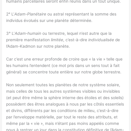
humains parcellaires seront enfin réunis dans un tout unique.
2° L’
Adam-Planétaire
ou astral représentant la somme des
individus évolués sur une planète déterminée.
3° L’
Adam-humain
ou terrestre, lequel n’est autre que la
première manifestation
limitée
, c’est-à-dire
individualisée
de
l’Adam-Kadmon sur notre planète.
Car c’est une erreur profonde de croire que « la vie » telle que
les humains l’entendent (ce mot pris dans un sens tout à fait
général) se concentre toute entière sur notre globe terrestre.
Non seulement toutes les planètes de notre système solaire,
mais celles de tous les autres systèmes visibles ou invisibles
(et peut être même la sphère interne des étoiles et des soleils)
possèdent des êtres analogues à nous par les côtés essentiels
et divins, différents par les conditions de milieu, c’est-à-dire
par l’enveloppe matérielle, par tout le reste des attributs, et
même par la « vie », mais n’étant pas moins appelés comme
nous à rentrer un jour dans la constitution définitive de l’Adam-