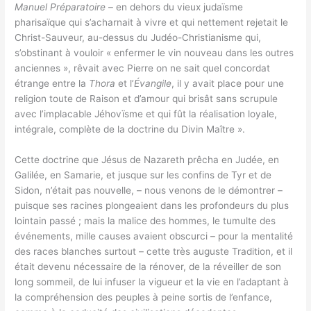
Manuel Préparatoire
– en dehors du vieux judaïsme
pharisaïque qui s’acharnait à vivre et qui nettement rejetait le
Christ-Sauveur, au-dessus du Judéo-Christianisme qui,
s’obstinant à vouloir « enfermer le vin nouveau dans les outres
anciennes », rêvait avec Pierre on ne sait quel concordat
étrange entre la
Thora
et l’
Évangile
, il y avait place pour une
religion toute de Raison et d’amour qui brisât sans scrupule
avec l’implacable Jéhovïsme et qui fût la réalisation loyale,
intégrale, complète de la doctrine du Divin Maître ».
Cette doctrine que Jésus de Nazareth prêcha en Judée, en
Galilée, en Samarie, et jusque sur les confins de Tyr et de
Sidon, n’était pas nouvelle, – nous venons de le démontrer –
puisque ses racines plongeaient dans les profondeurs du plus
lointain passé ; mais la malice des hommes, le tumulte des
événements, mille causes avaient obscurci – pour la mentalité
des races blanches surtout – cette très auguste Tradition, et il
était devenu nécessaire de la rénover, de la réveiller de son
long sommeil, de lui infuser la vigueur et la vie en l’adaptant à
la compréhension des peuples à peine sortis de l’enfance,