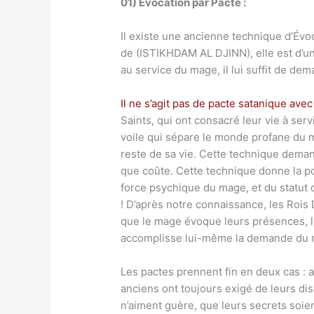
01) Évocation par Pacte :
Il existe une ancienne technique d’Évo
de (ISTIKHDAM AL DJINN), elle est d’une
au service du mage, il lui suffit de de
Il ne s’agit pas de pacte satanique av
Saints, qui ont consacré leur vie à serv
voile qui sépare le monde profane du m
reste de sa vie. Cette technique demand
que coûte. Cette technique donne la p
force psychique du mage, et du statut d
! D’après notre connaissance, les Rois 
que le mage évoque leurs présences, le
accomplisse lui-même la demande du 
Les pactes prennent fin en deux cas : 
anciens ont toujours exigé de leurs dis
n’aiment guère, que leurs secrets soie