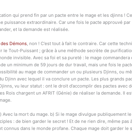
cation qui prend fin par un pacte entre le mage et les djinns ! 
 puissance extraordinaire. Car une fois le pacte approuvé par l
mander, et la demande est réalisée.
ec des Démons
, non ! C’est tout à fait le contraire. Car cette tec
ir le Tout-Puissant ; grâce à une méthode secrète de purification
onde invisible. Avec sa foi et sa pureté : le mage commandera d
e un minimum de 59 jours de dur travail, mais une fois le pacte 
ossibilité au mage de commander un ou plusieurs Djinns, ou mê
u Djinn avec lequel il va conclure un pacte. Les plus grands pac
Djinns, vu leur statut : ont le droit d’accomplir des pactes avec
s Rois chargent un AFRIT (Génie) de réaliser la demande. Il est
mage.
a) Avec la mort du mage. b) Si le mage divulgue publiquement le
ciples : de bien garder le secret ! Et de ne rien dire, même pas 
nt connus dans le monde profane. Chaque mage doit garder le sec