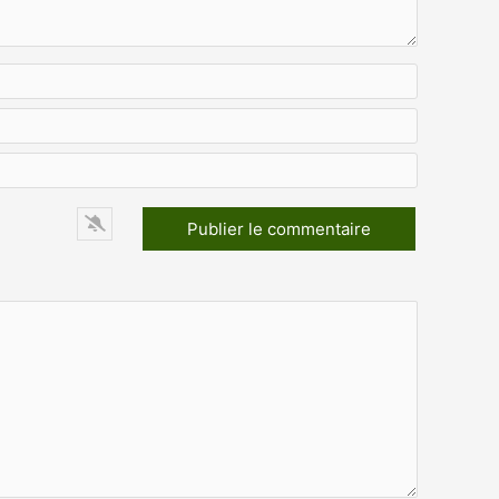
Nom*
E-
mail*
Site
Web