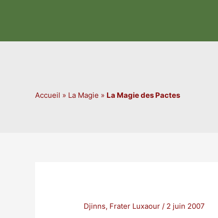
Aller
au
contenu
Accueil
»
La Magie
»
La Magie des Pactes
Djinns
,
Frater Luxaour
/
2 juin 2007