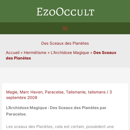
Aller
EzoOccult
au
contenu
Des Sceaux des Planètes
Accueil
»
Hermétisme
»
L'Archidoxe Magique
»
Des Sceaux
des Planètes
Magie
,
Marc Haven
,
Paracelse
,
Talismanie
,
talismans
/
3
septembre 2008
L’Archidoxe Magique : Des Sceaux des Planètes par
Paracelse.
Les sceaux des Planètes, cela est certain, possèdent une