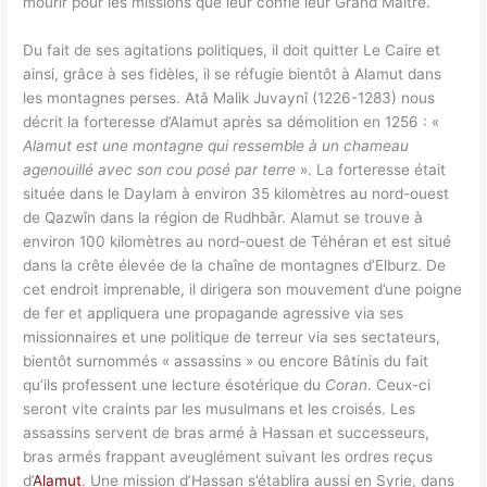
mourir pour les missions que leur confie leur Grand Maître.
Du fait de ses agitations politiques, il doit quitter Le Caire et
ainsi, grâce à ses fidèles, il se réfugie bientôt à Alamut dans
les montagnes perses. Atâ Malik Juvaynî (1226-1283) nous
décrit la forteresse d’Alamut après sa démolition en 1256 : «
Alamut est une montagne qui ressemble à un chameau
agenouillé avec son cou posé par terre
». La forteresse était
située dans le Daylam à environ 35 kilomètres au nord-ouest
de Qazwîn dans la région de Rudhbâr. Alamut se trouve à
environ 100 kilomètres au nord-ouest de Téhéran et est situé
dans la crête élevée de la chaîne de montagnes d’Elburz. De
cet endroit imprenable, il dirigera son mouvement d’une poigne
de fer et appliquera une propagande agressive via ses
missionnaires et une politique de terreur via ses sectateurs,
bientôt surnommés « assassins » ou encore Bâtinis du fait
qu’ils professent une lecture ésotérique du
Coran
. Ceux-ci
seront vite craints par les musulmans et les croisés. Les
assassins servent de bras armé à Hassan et successeurs,
bras armés frappant aveuglément suivant les ordres reçus
d’
Alamut
. Une mission d’Hassan s’établira aussi en Syrie, dans