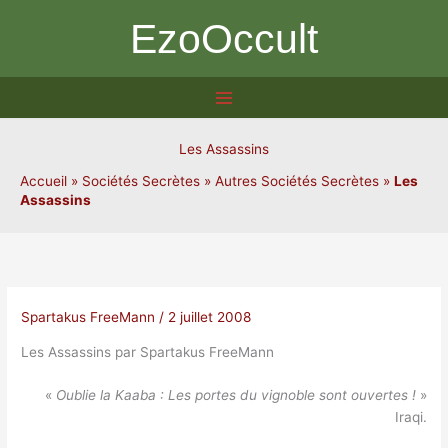
Aller
EzoOccult
au
contenu
Les Assassins
Accueil
»
Sociétés Secrètes
»
Autres Sociétés Secrètes
»
Les
Assassins
Spartakus FreeMann
/
2 juillet 2008
Les Assassins par Spartakus FreeMann
«
Oublie la Kaaba : Les portes du vignoble sont ouvertes !
»
Iraqi.