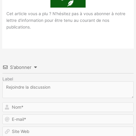
Cet article vous a plu ? N'hésitez pas à vous abonner à notre
lettre d'information pour être tenu au courant de nos
publications.
S’abonner
Label
N
E
m
S
W