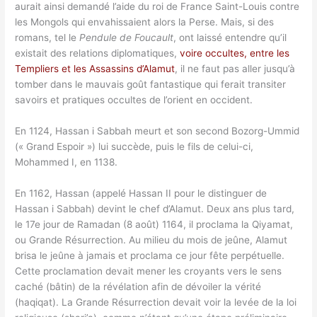
aurait ainsi demandé l’aide du roi de France Saint-Louis contre
les Mongols qui envahissaient alors la Perse. Mais, si des
romans, tel le
Pendule de Foucault
, ont laissé entendre qu’il
existait des relations diplomatiques,
voire occultes, entre les
Templiers et les Assassins d’Alamut
, il ne faut pas aller jusqu’à
tomber dans le mauvais goût fantastique qui ferait transiter
savoirs et pratiques occultes de l’orient en occident.
En 1124, Hassan i Sabbah meurt et son second Bozorg-Ummid
(« Grand Espoir ») lui succède, puis le fils de celui-ci,
Mohammed I, en 1138.
En 1162, Hassan (appelé Hassan II pour le distinguer de
Hassan i Sabbah) devint le chef d’Alamut. Deux ans plus tard,
le 17e jour de Ramadan (8 août) 1164, il proclama la Qiyamat,
ou Grande Résurrection. Au milieu du mois de jeûne, Alamut
brisa le jeûne à jamais et proclama ce jour fête perpétuelle.
Cette proclamation devait mener les croyants vers le sens
caché (bâtin) de la révélation afin de dévoiler la vérité
(haqiqat). La Grande Résurrection devait voir la levée de la loi