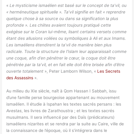
«
Le mysticisme ismaélien est basé sur le concept de ta’vil, ou
« herméneutique spirituelle ». Ta’vil signifie en fait « reprendre
quelque chose à sa source ou dans sa signification la plus
profonde ». Les chiites avaient toujours pratiqué cette
exégèse sur le Coran lui-même, lisant certains versets comme
étant des allusions voilées ou symboliques à Ali et aux Imams.
Les ismaéliens étendirent la ta’vil de manière bien plus
radicale. Toute la structure de l’Islam leur apparaissait comme
une coque, afin d’en pénétrer le cœur, la coque doit être
pénétrée par la ta’vil, et en fait elle doit être brisée afin d’être
ouverte totalement
», Peter Lamborn Wilson, «
Les Secrets
des Assassins
».
Au milieu du XIe siècle, naît à Qom Hassan I Sabbah, issu
d’une famille perse bourgeoise appartenant au mouvement
ismaélien. Il étudie à Ispahan les textes sacrés persans : les
Avestas
, les livres de Zarathoustra ; et les textes sacrés
musulmans. Il sera influencé par des Daïs (prédicateurs)
ismaéliens nizarites et se rendra par la suite au Caire, ville de
la connaissance de l’époque, où il s’intégrera dans le