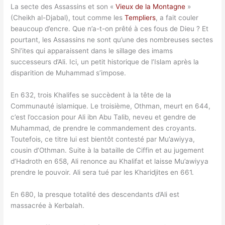
La secte des Assassins et son «
Vieux de la Montagne
»
(Cheikh al-Djabal), tout comme les
Templiers
, a fait couler
beaucoup d’encre. Que n’a-t-on prêté à ces fous de Dieu ? Et
pourtant, les Assassins ne sont qu’une des nombreuses sectes
Shi’ites qui apparaissent dans le sillage des imams
successeurs d’Ali. Ici, un petit historique de l’Islam après la
disparition de Muhammad s’impose.
En 632, trois Khalifes se succèdent à la tête de la
Communauté islamique. Le troisième, Othman, meurt en 644,
c’est l’occasion pour Ali ibn Abu Talib, neveu et gendre de
Muhammad, de prendre le commandement des croyants.
Toutefois, ce titre lui est bientôt contesté par Mu’awiyya,
cousin d’Othman. Suite à la bataille de Ciffin et au jugement
d’Hadroth en 658, Ali renonce au Khalifat et laisse Mu’awiyya
prendre le pouvoir. Ali sera tué par les Kharidjites en 661.
En 680, la presque totalité des descendants d’Ali est
massacrée à Kerbalah.