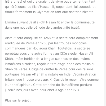
hiérarches) et qui craignaient de vivre ouvertement en tant
qu’hérétiques. Le fils d’Hassan II, cependant, lui succéda et
établit fermement la Qiyamat en tant que doctrine nizarite.
L’Imâm suivant Jalâl al-dîn Hasan fit entrer la communauté
dans une nouvelle période de clandestinité (satr).
Alamut sera conquise en 1258 et la secte sera complètement
éradiquée de Perse en 1258 par les troupes mongoles
commandées par Houlagou Khan. Toutefois, la secte se
perpétua sous une autre forme : au XIXe siècle, Hasan Alî
Shâh, Imâm héritier de la longue succession des Imâms
ismaéliens nizâriens, reçoit le titre d’Aga Khan des mains du
Shâh de Perse. Obligé de quitter la Perse pour des raisons
politiques, Hasan Alî Shâh s’installe en Inde. L’administration
britannique impose alors aux Khôjas de le reconnaître comme
leur chef spirituel. Cette branche de l’ismaélisme perdure
jusqu’à nos jours avec pour chef « Aga Khan IV ».
Plus sur le sujet :