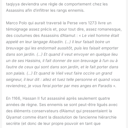
taqiyya deviendra une règle de comportement chez les
Assassins afin d’infiltrer les rangs ennemis.
Marco Polo qui aurait traversé la Perse vers 1273 livre un
témoignage assez précis et, pour tout dire, assez romanesque,
des coutumes des Assassins d’Alamut : «
Le vieil homme était
appelé en leur langage Aloadin. (…) il leur faisait boire un
breuvage qui les endormait aussitôt, puis les faisait emporter
dans son jardin. (…) Et quand il veut envoyer en quelque lieu
un de ses Hasisins, il fait donner de son breuvage à l’un ou à
l’autre de ceux qui sont dans son jardin, et le fait porter dans
son palais. (…) Et quand le Vieil veut faire occire un grand
seigneur, il leur dit : allez et tuez telle personne et quand vous
reviendrez, je vous ferai porter par mes anges en Paradis
».
En 1166, Hassan II fut assassiné après seulement quatre
années de règne. Ses ennemis se sont peut-être ligués avec
des éléments conservateurs d’Alamut qui pressentaient la
Qiyamat comme étant la dissolution de l’ancienne hiérarchie
secrète (et donc de leur propre pouvoir en tant que