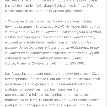
religieuse (shari’a), comme n’étant qu’une étape préliminaire.
L’ismaélien nizârien Abû Ishâq-i Quhistânî de la fin du XVe
siècle rapporte un extrait de la Grande Résurrection :
«
Ô vous, les êtres qui peuplez les univers ! Vous, génies,
hommes et anges ! Sachez que Mawlâ-nâ (notre Seigneur) est
le Résurrecteur (Qâ’im al-Qiyâma). Il est le Seigneur des êtres,
il est le Seigneur qui est l’existence absolue (wujûd mutlaq),
excluant ainsi toute détermination existentielle, car il les
transcende toutes. Il ouvre la porte de sa miséricorde, et par
la lumière de sa connaissance il fait que tout être soit voyant,
entendant, parlant, vivant pour l’éternité
». (Henry
Corbin,
Huitième Centenaire d’Alamût
, pp. 299-300).
Les Assassins pratiquent également
taqiyya
(en arabe : تقيّة :
circonspection ; crainte de Dieu) qui consiste à dissimuler son
appartenance à un groupe ou à un courant religieux et à
pratiquer en secret ses rites. Les ismaéliens étant
pourchassés à la fois par les sunnites et par les autres
branches du shi’isme, ils durent souvent avoir recourt à cette
pratique pour échapper à la mort et à la persécution. La