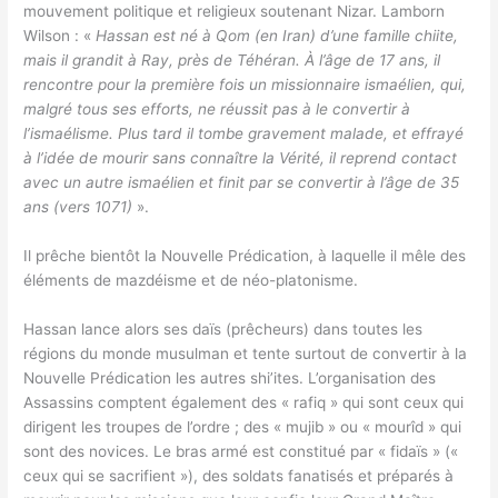
mouvement politique et religieux soutenant Nizar. Lamborn
Wilson : «
Hassan est né à Qom (en Iran) d’une famille chiite,
mais il grandit à Ray, près de Téhéran. À l’âge de 17 ans, il
rencontre pour la première fois un missionnaire ismaélien, qui,
malgré tous ses efforts, ne réussit pas à le convertir à
l’ismaélisme. Plus tard il tombe gravement malade, et effrayé
à l’idée de mourir sans connaître la Vérité, il reprend contact
avec un autre ismaélien et finit par se convertir à l’âge de 35
ans (vers 1071)
».
Il prêche bientôt la Nouvelle Prédication, à laquelle il mêle des
éléments de mazdéisme et de néo-platonisme.
Hassan lance alors ses daïs (prêcheurs) dans toutes les
régions du monde musulman et tente surtout de convertir à la
Nouvelle Prédication les autres shi’ites. L’organisation des
Assassins comptent également des « rafiq » qui sont ceux qui
dirigent les troupes de l’ordre ; des « mujib » ou « mourîd » qui
sont des novices. Le bras armé est constitué par « fidaïs » («
ceux qui se sacrifient »), des soldats fanatisés et préparés à