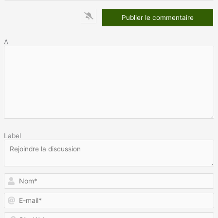
Δ
Label
N
E
m
S