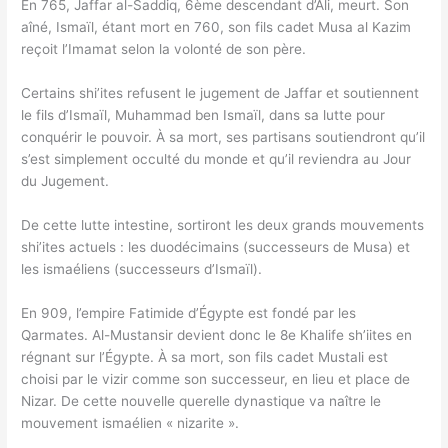
En 765, Jaffar al-Saddiq, 6ème descendant d’Ali, meurt. Son
aîné, Ismaïl, étant mort en 760, son fils cadet Musa al Kazim
reçoit l’Imamat selon la volonté de son père.
Certains shi’ites refusent le jugement de Jaffar et soutiennent
le fils d’Ismaïl, Muhammad ben Ismaïl, dans sa lutte pour
conquérir le pouvoir. À sa mort, ses partisans soutiendront qu’il
s’est simplement occulté du monde et qu’il reviendra au Jour
du Jugement.
De cette lutte intestine, sortiront les deux grands mouvements
shi’ites actuels : les duodécimains (successeurs de Musa) et
les ismaéliens (successeurs d’Ismaïl).
En 909, l’empire Fatimide d’Égypte est fondé par les
Qarmates. Al-Mustansir devient donc le 8e Khalife sh’iites en
régnant sur l’Égypte. À sa mort, son fils cadet Mustali est
choisi par le vizir comme son successeur, en lieu et place de
Nizar. De cette nouvelle querelle dynastique va naître le
mouvement ismaélien « nizarite ».