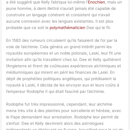
a été suggéré que Kelly fabriqua lui-même l’
Enochien
, mais un
jeune homme, à demi illettré n’aurait jamais été capable de
construire un langage cohérent et consistent qui n’avait
aucune connexion avec les langues existantes. Il est plus
probable que ce soit le
polymathématicien
Dee qui le fit.
En 1583 des rumeurs circulaient qu’ils faisaient de l’or par la
voie de l’alchimie. Cela généra un grand intérêt parmi les
royautés européennes et un noble polonais, Laski, leur fit une
invitation afin qu’ils travaillent chez lui. Dee et Kelly quittèrent
l’Angleterre et firent de coûteuses expériences alchimiques et
médiumniques qui mirent en péril les finances de Laski. En
dépit de prophéties politiques angéliques, qui prédisaient la
royauté à Laski, il décida de les envoyer eux et leurs coûts à
l’empereur Rodolphe II qui était fasciné par l’alchimie.
Rodolphe fut très impressionné, cependant, leur alchimie
mena très vite à des plaintes pour sorcellerie et hérésie, avec
le Pape demandant leur arrestation. Rodolphe leur permit de
s’enfuir. Dee et Kelly devinrent alors des astrologues
indépendants se déplaçant en Europe, travaillant pour le roi de