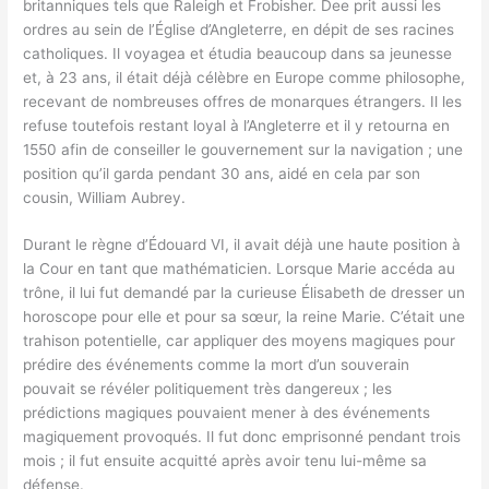
britanniques tels que Raleigh et Frobisher. Dee prit aussi les
ordres au sein de l’Église d’Angleterre, en dépit de ses racines
catholiques. Il voyagea et étudia beaucoup dans sa jeunesse
et, à 23 ans, il était déjà célèbre en Europe comme philosophe,
recevant de nombreuses offres de monarques étrangers. Il les
refuse toutefois restant loyal à l’Angleterre et il y retourna en
1550 afin de conseiller le gouvernement sur la navigation ; une
position qu’il garda pendant 30 ans, aidé en cela par son
cousin, William Aubrey.
Durant le règne d’Édouard VI, il avait déjà une haute position à
la Cour en tant que mathématicien. Lorsque Marie accéda au
trône, il lui fut demandé par la curieuse Élisabeth de dresser un
horoscope pour elle et pour sa sœur, la reine Marie. C’était une
trahison potentielle, car appliquer des moyens magiques pour
prédire des événements comme la mort d’un souverain
pouvait se révéler politiquement très dangereux ; les
prédictions magiques pouvaient mener à des événements
magiquement provoqués. Il fut donc emprisonné pendant trois
mois ; il fut ensuite acquitté après avoir tenu lui-même sa
défense.