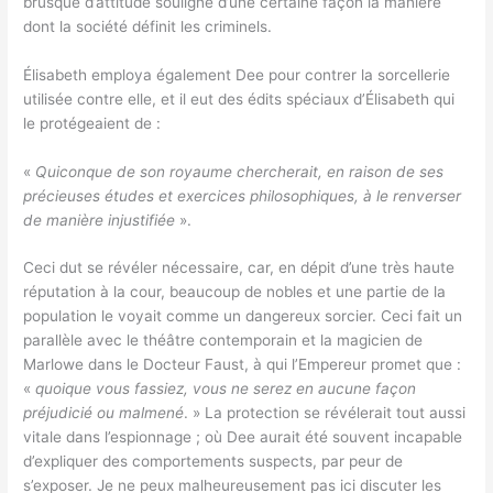
brusque d’attitude souligne d’une certaine façon la manière
dont la société définit les criminels.
Élisabeth employa également Dee pour contrer la sorcellerie
utilisée contre elle, et il eut des édits spéciaux d’Élisabeth qui
le protégeaient de :
«
Quiconque de son royaume chercherait, en raison de ses
précieuses études et exercices philosophiques, à le renverser
de manière injustifiée
».
Ceci dut se révéler nécessaire, car, en dépit d’une très haute
réputation à la cour, beaucoup de nobles et une partie de la
population le voyait comme un dangereux sorcier. Ceci fait un
parallèle avec le théâtre contemporain et la magicien de
Marlowe dans le Docteur Faust, à qui l’Empereur promet que :
«
quoique vous fassiez, vous ne serez en aucune façon
préjudicié ou malmené
. » La protection se révélerait tout aussi
vitale dans l’espionnage ; où Dee aurait été souvent incapable
d’expliquer des comportements suspects, par peur de
s’exposer. Je ne peux malheureusement pas ici discuter les