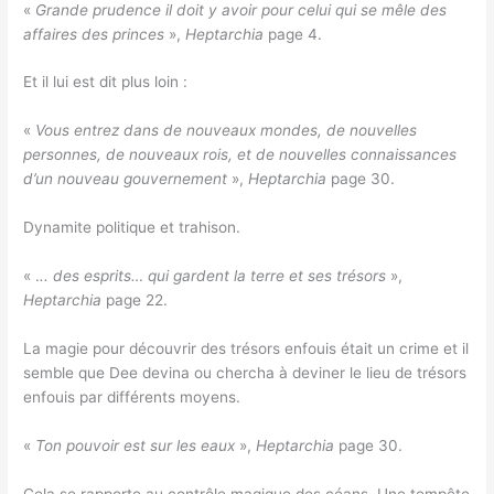
«
Grande prudence il doit y avoir pour celui qui se mêle des
affaires des princes
»,
Heptarchia
page 4.
Et il lui est dit plus loin :
«
Vous entrez dans de nouveaux mondes, de nouvelles
personnes, de nouveaux rois, et de nouvelles connaissances
d’un nouveau gouvernement
»,
Heptarchia
page 30.
Dynamite politique et trahison.
« .
.. des esprits… qui gardent la terre et ses trésors
»,
Heptarchia
page 22.
La magie pour découvrir des trésors enfouis était un crime et il
semble que Dee devina ou chercha à deviner le lieu de trésors
enfouis par différents moyens.
«
Ton pouvoir est sur les eaux
»,
Heptarchia
page 30.
Cela se rapporte au contrôle magique des céans. Une tempête