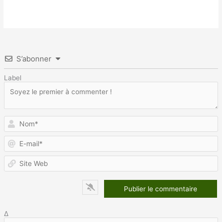
S’abonner
Label
N
E
m
S
W
Δ