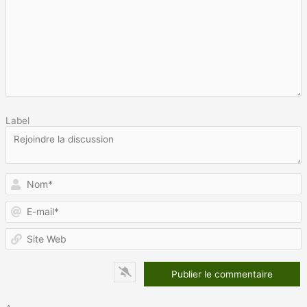
Label
N
E
m
S
W