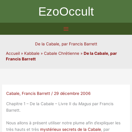
Aller
EzoOccult
au
contenu
De la Cabale, par Francis Barrett
Accueil
»
Kabbale
»
Cabale Chrétienne
»
De la Cabale, par
Francis Barrett
Cabale
,
Francis Barrett
/
29 décembre 2006
Chapitre 1 – De la Cabale – Livre II du
Magus
par Francis
Barrett.
Nous allons à présent utiliser notre plume afin d’expliquer les
très hauts et très
mystérieux secrets de la Cabale
, par