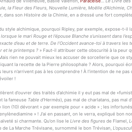
 Arnauld de Villeneuve, Basile Valentin,
Paracelse
…
Le Livre de
le, la Fleur des Fleurs, Nouvelle Lumière, Moëlle d’Alchimie, Ch
r, dans son
Histoire de la Chimie
, en a dressé une fort complète
 du style alchimique, pourquoi Ripley, par exemple, expose-t-il l
 lorsque le mari Rouge et l’épouse Blanche s’unissent dans l’espr
 exacte d’eau et de terre. De l’Occident avance-toi à travers les t
r et le printemps ?
» Faut-il attribuer cette obscurité à la peur
ais rien ne pouvait mieux les accuser de sorcellerie que ce style 
uant la recette de la Pierre philosophale ? Alors, pourquoi écrir
 leurs n’arrivent pas à les comprendre ! À l’intention de ne pas 
évoiler !
èrent d’ouvrer des traités d’alchimie il y eut pas mal de «fumist
nt la fameuse
Table d’Hermès
), pas mal de charlatans, pas mal d
« lion (10) dévorant » par exemple pour « acide » ; les infortuné
ylènediamine » ! J’ai en passant, on le verra, expliqué bon no
ïveté si charmante. Qu’on lise le
Livre des figures
de Flamel,
L
 de La Marche Trévisane, surnommé le bon Trévisan,
L’opuscul