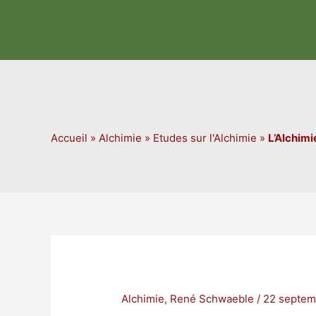
Aller
au
contenu
Accueil
»
Alchimie
»
Etudes sur l'Alchimie
»
L’Alchimi
Alchimie
,
René Schwaeble
/
22 septem