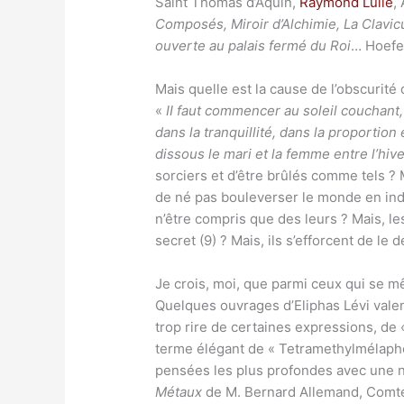
Saint Thomas d’Aquin,
Raymond Lulle
,
Composés, Miroir d’Alchimie, La Clavicu
ouverte au palais fermé du Roi
… Hoefe
Mais quelle est la cause de l’obscurité
«
II faut commencer au soleil couchant,
dans la tranquillité, dans la proportion
dissous le mari et la femme entre l’hive
sorciers et d’être brûlés comme tels ? M
de né pas bouleverser le monde en indiq
n’être compris que des leurs ? Mais, les
secret (9) ? Mais, ils s’efforcent de le d
Je crois, moi, que parmi ceux qui se mêl
Quelques ouvrages d’Eliphas Lévi vale
trop rire de certaines expressions, de 
terme élégant de « Tetramethylmélaphen
pensées les plus profondes avec une na
Métaux
de M. Bernard Allemand, Comte