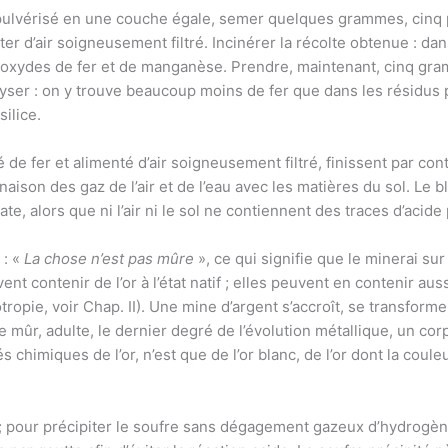
 pulvérisé en une couche égale, semer quelques grammes, cinq 
enter d’air soigneusement filtré. Incinérer la récolte obtenue : 
es oxydes de fer et de manganèse. Prendre, maintenant, cinq gra
lyser : on y trouve beaucoup moins de fer que dans les résidus pr
silice.
é de fer et alimenté d’air soigneusement filtré, finissent par co
inaison des gaz de l’air et de l’eau avec les matières du sol. Le 
, alors que ni l’air ni le sol ne contiennent des traces d’acid
 : «
La chose n’est pas mûre
», ce qui signifie que le minerai su
 contenir de l’or à l’état natif ; elles peuvent en contenir aussi 
ropie, voir Chap. II). Une mine d’argent s’accroît, se transforme 
ire mûr, adulte, le dernier degré de l’évolution métallique, un c
és chimiques de l’or, n’est que de l’or blanc, de l’or dont la couleu
 pour précipiter le soufre sans dégagement gazeux d’hydrogène