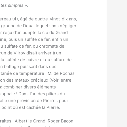
utés simples
».
ereau (4), âgé de quatre-vingt-dix ans,
du groupe de Douai lequel sans négliger
r reçu d’un adepte la clé du Grand
ne, puis un sulfite de fer, enfin un
du sulfate de fer, du chromate de
n de Vilroy disait arriver à un
u sulfate de cuivre et du sulfure de
 un battage puissant dans des
ntanée de température ; M. de Rochas
tion des métaux précieux (Voir, entre
nt à combiner divers éléments
sophale ! Dans l’un des piliers du
llé une provision de Pierre : pour
e point où est cachée la Pierre.
traités ; Albert le Grand, Roger Bacon.