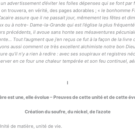
un advertissement d’éviter les folles dépenses qui se font par 
on trouvera, en vérité, des pages adorables ; «
le bonhomme Fla
Zacaire assure que il ne passait jour, mêmement les fêtes et di
eux ou à notre- Dame-la-Grande qui est l’église la plus fréquen
rs précédents, il avoue sans honte ses mésaventures pécuniaires :
nte… Tout l’augment que j’en reçus ce fut à la façon de la livr
ons aussi comment ce très excellent alchimiste notre bon Dieu 
ture qu’il n’y a rien à redire : avec ses soupiraux et registres 
nserver en ce four une chaleur tempérée et son feu continuel, aéré
I
re est une, elle évolue – Preuves de cette unité et de cette év
Création du soufre, du nickel, de l’azote
nité de matière, unité de vie.