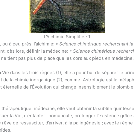
L’Alchimie Simplifiée 1
, ou à peu près, l’alchimie: «
Science chimérique recherchant la 
nt, dès lors, définir la médecine: «
Science chimérique recherch
e ne tient pas plus de place que les cors aux pieds en médecine.
a Vie dans les trois règnes (1), elle a pour but de séparer le princi
 de la chimie inorganique (2), comme l’Astrologie est la métaphy
 et éternelle de l’Évolution qui change insensiblement le plomb
t thérapeutique, médecine, elle veut obtenir la subtile quintesse
ibuer la Vie, d’enfanter l’homuncule, prolonger l’existence grâce
le rêve de ressusciter, d’arriver, à la palingénésie ; avec le règne
oïdes.