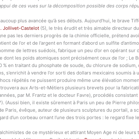
 l’appui de ces vues sur la décomposition possible des corps rép
aucoup plus avancée qu’à ses débuts. Aujourd’hui, le brave Tiff
. Jollivet-Castelot
(5), le très érudit et très aimable directeur 
e pas les derniers progrès de la chimie officielle, prétend avoi
ent de l’or et de l’argent en formant d’abord un sulfite d’antimoi
re homme de lettres suédois, fabrique un peu d’or en opérant sur 
dont les poids atomiques sont précisément ceux de l’or ; Le Bru
0 % en traitant du phosphate de soude, du chlorure de sodium, d
, s’enrichit à vendre l’or sorti des dollars mexicains soumis à
es chocs répétés ne puissent produire même une élévation mome
on trouvera aux Arts-et-Métiers plusieurs brevets pour la fabrica
e d’années, par M. Frantz et le docteur Favre), procédés consista
). (Aussi bien, il existe sûrement à Paris un peu de Pierre philo
 Paris, évêque, auteur de plusieurs sculptures du portail, a sce
regard d’un corbeau ornant l’une des trois portes : le regard fixe l
s alchimistes de ce mystérieux et attirant Moyen Age ni de leurs 