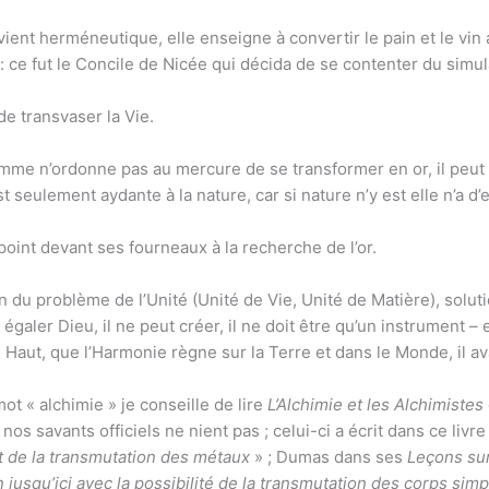
evient herméneutique, elle enseigne à convertir le pain et le vin 
: ce fut le Concile de Nicée qui décida de se contenter du simu
de transvaser la Vie.
Homme n’ordonne pas au mercure de se transformer en or, il peut
 seulement aydante à la nature, car si nature n’y est elle n’a d’
point devant ses fourneaux à la recherche de l’or.
on du problème de l’Unité (Unité de Vie, Unité de Matière), soluti
égaler Dieu, il ne peut créer, il ne doit être qu’un instrument –
 Haut, que l’Harmonie règne sur la Terre et dans le Monde, il a
ot « alchimie » je conseille de lire
L’Alchimie et les Alchimistes
os savants officiels ne nient pas ; celui-ci a écrit dans ce livre
t de la transmutation des métaux
» ; Dumas dans ses
Leçons sur
n jusqu’ici avec la possibilité de la transmutation des corps sim