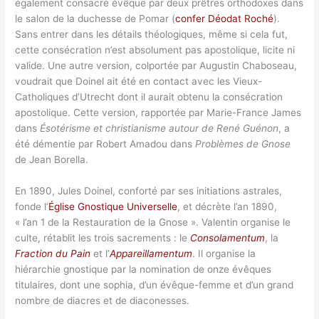
également consacré évêque par deux prêtres orthodoxes dans
le salon de la duchesse de Pomar (
confer Déodat Roché
).
Sans entrer dans les détails théologiques, même si cela fut,
cette consécration n’est absolument pas apostolique, licite ni
valide. Une autre version, colportée par Augustin Chaboseau,
voudrait que Doinel ait été en contact avec les Vieux-
Catholiques d’Utrecht dont il aurait obtenu la consécration
apostolique. Cette version, rapportée par Marie-France James
dans
Ésotérisme et christianisme autour de René Guénon
, a
été démentie par Robert Amadou dans
Problèmes de Gnose
de Jean Borella.
En 1890, Jules Doinel, conforté par ses initiations astrales,
fonde l’
Église Gnostique Universelle
, et décrète l’an 1890,
« l’an 1 de la Restauration de la Gnose ». Valentin organise le
culte, rétablit les trois sacrements : le
Consolamentum
, la
Fraction du Pain
et l’
Appareillamentum
. Il organise la
hiérarchie gnostique par la nomination de onze évêques
titulaires, dont une sophia, d’un évêque-femme et d’un grand
nombre de diacres et de diaconesses.