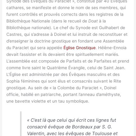
Synode des Évêques du Paraclet », constitué par 40 Évêques
cathares, se manifeste et donne le nom de ses membres, qui
furent contrôlés et prouvés corrects dans les registres de la
Bibliothèque Nationale (dans le recueil de
Doat
à la
Bibliothèque nationale). Le chef du Synode est Guilhabert de
Castres, qui s’adresse à Doinel et lui instruit de reconstituer et
d’enseigner la doctrine gnostique en fondant une Assemblée
du Paraclet qui sera appelée
Église Gnostique
. Hélène-Ennoia
devait l’assister et ils devaient être spirituellement mariés.
L’assemblée est composée de Parfaits et de Parfaites et prend
comme livre saint le Quatrième Évangile, celui de Saint Jean.
L’Église est administrée par des Évêques masculins et des
Sophia féminines qui sont élus et consacrés suivant le Rite
gnostique. Au sein de « la Colombe du Paraclet », Doinel
officie, habillé en patriarche, portant l’anneau d’améthyste,
une bavette violette et un tau symbolique.
«
C’est là que celui qui écrit ces lignes fut
consacré évêque de Bordeaux par S. G.
Valentin, avec les évêques de Toulouse et