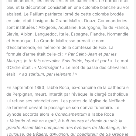
commandeurs, les chevaliers et les bacheliers. Le cordon était
bleu et la décoration consistait en une colombe blanche au vol
abaissé. Le Pallium patriarcal orné de cette colombe brodée
en soie, était l’insigne du Grand-Maître. Douze Commanderies
sont instituées : Albigeois, Aquitaine, Bourgogne, Île de France,
Slavie, Albion, Languedoc, Italie, Espagne, Flandre, Normandie
et Armorique. La Grande-Maîtresse prenait le nom
d’Esclarmonde, en mémoire de la comtesse de Foix. La
formule d’arme était celle-ci : «
Par Saint-Jean et par les
Martyrs, je te fais chevalier. Sois fidèle, loyal et pur !
». Le mot
d’Ordre était : «
Montségur !
» Le mot de passe des chevaliers
était : «
ad spiritum, per Helenam !
»
En septembre 1893, l’abbé Roca, ex-chanoine de la cathédrale
de Perpignan, meurt. Interdit par l’évêque, le clergé catholique
lui refuse ses bénédictions. Les portes de l’église de Neffiach
se ferment devant le passage de son convoi funéraire. Le
Synode accorda alors le
Consolamentum
à l’abbé Roca :
«
Valentin réunit en esprit, à huit heures et demie du soir, la
grande Assemblée composée des évêques de Montségur, de
Toulouse, de Béziers, d’Avignon, du coadjuteur de Sa Grâce le