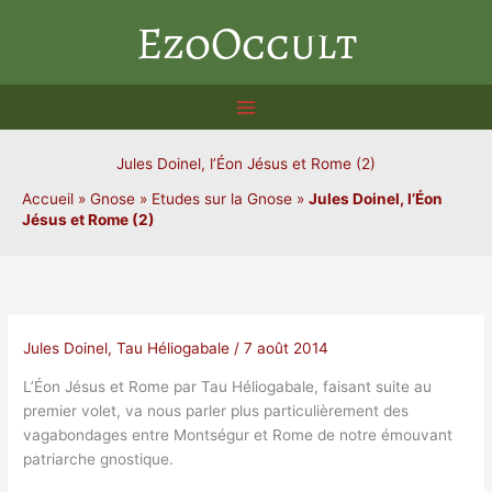
Aller
EzoOccult
au
contenu
Jules Doinel, l’Éon Jésus et Rome (2)
Accueil
»
Gnose
»
Etudes sur la Gnose
»
Jules Doinel, l’Éon
Jésus et Rome (2)
Jules Doinel
,
Tau Héliogabale
/
7 août 2014
L’Éon Jésus et Rome par Tau Héliogabale, faisant suite au
premier volet, va nous parler plus particulièrement des
vagabondages entre Montségur et Rome de notre émouvant
patriarche gnostique.