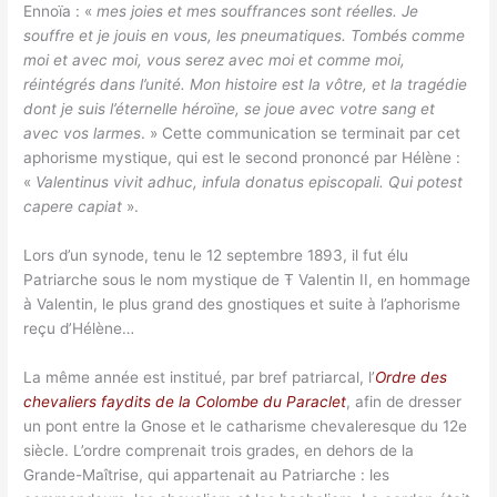
Ennoïa : «
mes joies et mes souffrances sont réelles. Je
souffre et je jouis en vous, les pneumatiques. Tombés comme
moi et avec moi, vous serez avec moi et comme moi,
réintégrés dans l’unité. Mon histoire est la vôtre, et la tragédie
dont je suis l’éternelle héroïne, se joue avec votre sang et
avec vos larmes
. » Cette communication se terminait par cet
aphorisme mystique, qui est le second prononcé par Hélène :
«
Valentinus vivit adhuc, infula donatus episcopali. Qui potest
capere capiat
».
Lors d’un synode, tenu le 12 septembre 1893, il fut élu
Patriarche sous le nom mystique de Ŧ Valentin II, en hommage
à Valentin, le plus grand des gnostiques et suite à l’aphorisme
reçu d’Hélène…
La même année est institué, par bref patriarcal, l’
Ordre des
chevaliers faydits de la Colombe du Paraclet
, afin de dresser
un pont entre la Gnose et le catharisme chevaleresque du 12e
siècle. L’ordre comprenait trois grades, en dehors de la
Grande-Maîtrise, qui appartenait au Patriarche : les