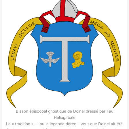
Blason épiscopal gnostique de Doinel dressé par Tau
Héliogabale
La « tradition » — ou la légende dorée – veut que Doinel ait été