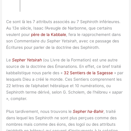
Ce sont là les 7 attributs associés au 7 Sephiroth inférieures.
Au 13e siècle, Isaac l’Aveugle de Narbonne, que certains
veulent pour
père de la Kabbale
, fera le rapprochement dans
son
Commentaire du Sepher Yetsirah
, avec ce passage des
Écritures pour parler de la doctrine des Sephiroth.
Le
Sepher Yetsirah
(ou Livre de la Formation) est une autre
source de la doctrine des Émanations. En effet, ce bref traité
kabbalistique nous parle des «
32 Sentiers de la Sagesse
» par
lesquels Dieu a créé le monde. Ces Sentiers comprennent les
22 lettres de l’alphabet hébraïque et 10 numérations, ou
Sephiroth terme dérivé, selon G. Scholem, de l’hébreu «
sapar
», compter.
Plus tardivement, nous trouvons le
Sepher ha-Bahir
, traité
dans lequel les Sephiroth ne sont plus perçues comme des
nombres mais comme des éons, des logoï ou des attributs
(middoth en hébreu) qui servent d’instruments à la création.