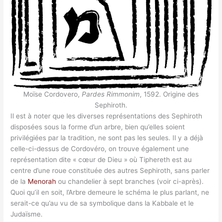
Moïse Cordovero,
Pardes Rimmonim
, 1592. Origine des
Sephiroth.
Il est à noter que les diverses représentations des Sephiroth
disposées sous la forme d’un arbre, bien qu’elles soient
privilégiées par la tradition, ne sont pas les seules. Il y a déjà
celle-ci-dessus de Cordovéro, on trouve également une
représentation dite « cœur de Dieu » où Tiphereth est au
centre d’une roue constituée des autres Sephiroth, sans parler
de la
Menorah
ou chandelier à sept branches (voir ci-après).
Quoi qu’il en soit, l’Arbre demeure le schéma le plus parlant, ne
serait-ce qu’au vu de sa symbolique dans la Kabbale et le
Judaïsme.