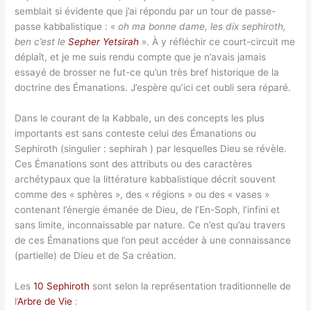
semblait si évidente que j’ai répondu par un tour de passe-
passe kabbalistique : «
oh ma bonne dame, les dix sephiroth,
ben c’est le
Sepher Yetsirah
». À y réfléchir ce court-circuit me
déplaît, et je me suis rendu compte que je n’avais jamais
essayé de brosser ne fut-ce qu’un très bref historique de la
doctrine des Émanations. J’espère qu’ici cet oubli sera réparé.
Dans le courant de la Kabbale, un des concepts les plus
importants est sans conteste celui des Émanations ou
Sephiroth (singulier : sephirah ) par lesquelles Dieu se révèle.
Ces Émanations sont des attributs ou des caractères
archétypaux que la littérature kabbalistique décrit souvent
comme des « sphères », des « régions » ou des « vases »
contenant l’énergie émanée de Dieu, de l’En-Soph, l’infini et
sans limite, inconnaissable par nature. Ce n’est qu’au travers
de ces Émanations que l’on peut accéder à une connaissance
(partielle) de Dieu et de Sa création.
Les
10 Sephiroth
sont selon la représentation traditionnelle de
l’
Arbre de Vie
: