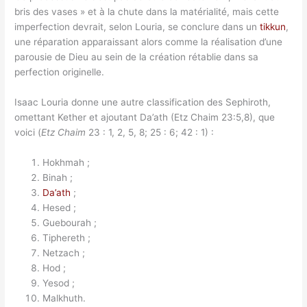
bris des vases » et à la chute dans la matérialité, mais cette
imperfection devrait, selon Louria, se conclure dans un
tikkun
,
une réparation apparaissant alors comme la réalisation d’une
parousie de Dieu au sein de la création rétablie dans sa
perfection originelle.
Isaac Louria donne une autre classification des Sephiroth,
omettant Kether et ajoutant Da’ath (Etz Chaim 23:5,8), que
voici (
Etz Chaim
23 : 1, 2, 5, 8; 25 : 6; 42 : 1) :
Hokhmah ;
Binah ;
Da’ath
;
Hesed ;
Guebourah ;
Tiphereth ;
Netzach ;
Hod ;
Yesod ;
Malkhuth.