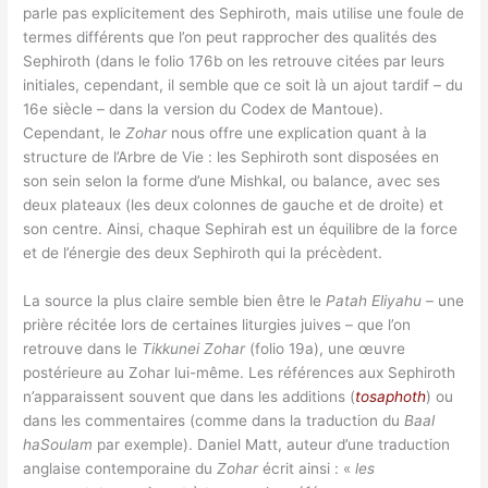
parle pas explicitement des Sephiroth, mais utilise une foule de
termes différents que l’on peut rapprocher des qualités des
Sephiroth (dans le folio 176b on les retrouve citées par leurs
initiales, cependant, il semble que ce soit là un ajout tardif – du
16e siècle – dans la version du Codex de Mantoue).
Cependant, le
Zohar
nous offre une explication quant à la
structure de l’Arbre de Vie : les Sephiroth sont disposées en
son sein selon la forme d’une Mishkal, ou balance, avec ses
deux plateaux (les deux colonnes de gauche et de droite) et
son centre. Ainsi, chaque Sephirah est un équilibre de la force
et de l’énergie des deux Sephiroth qui la précèdent.
La source la plus claire semble bien être le
Patah Eliyahu
– une
prière récitée lors de certaines liturgies juives – que l’on
retrouve dans le
Tikkunei Zohar
(folio 19a), une œuvre
postérieure au Zohar lui-même. Les références aux Sephiroth
n’apparaissent souvent que dans les additions (
tosaphoth
) ou
dans les commentaires (comme dans la traduction du
Baal
haSoulam
par exemple). Daniel Matt, auteur d’une traduction
anglaise contemporaine du
Zohar
écrit ainsi : «
les