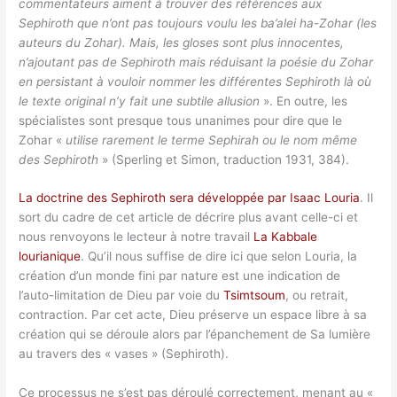
commentateurs aiment à trouver des références aux
Sephiroth que n’ont pas toujours voulu les ba’alei ha-Zohar (les
auteurs du Zohar). Mais, les gloses sont plus innocentes,
n’ajoutant pas de Sephiroth mais réduisant la poésie du Zohar
en persistant à vouloir nommer les différentes Sephiroth là où
le texte original n’y fait une subtile allusion
». En outre, les
spécialistes sont presque tous unanimes pour dire que le
Zohar «
utilise rarement le terme Sephirah ou le nom même
des Sephiroth
» (Sperling et Simon, traduction 1931, 384).
La doctrine des Sephiroth sera développée par Isaac Louria
. Il
sort du cadre de cet article de décrire plus avant celle-ci et
nous renvoyons le lecteur à notre travail
La Kabbale
lourianique
. Qu’il nous suffise de dire ici que selon Louria, la
création d’un monde fini par nature est une indication de
l’auto-limitation de Dieu par voie du
Tsimtsoum
, ou retrait,
contraction. Par cet acte, Dieu préserve un espace libre à sa
création qui se déroule alors par l’épanchement de Sa lumière
au travers des « vases » (Sephiroth).
Ce processus ne s’est pas déroulé correctement, menant au «