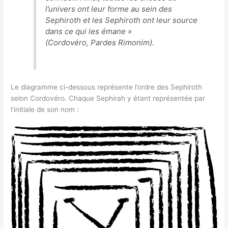
l’univers ont leur forme au sein des
Sephiroth et les Sephiroth ont leur source
dans ce qui les émane
»
(Cordovéro,
Pardes Rimonim
).
Le diagramme ci-dessous représente l’ordre des Sephiroth
selon Cordovéro. Chaque Sephirah y étant représentée par
l’initiale de son nom :