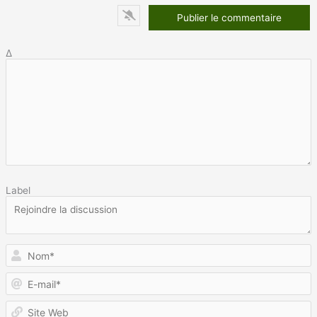
Δ
Label
N
E
m
S