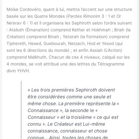
Moïse Cordovéro, quant à lui, mettra l’accent sur une structure
basée sur les Quatre Mondes (
Pardes Rimonim
3 : 1 et
Or
Ne’erav
6 : 1) et il organisera les Sephiroth selon l’ordre suivant
: Atsiluth (Émanation) comprend Kether et Hokhmah ; Briah (la
Création) comprend Binah ; Yetsirah (la Formation) comprend
Tiphereth, Hesed, Guebourah, Netzach, Hod et Yesod (qui
sont les 6 directions du monde) ; et enfin Assiah (L’Action)
comprend Malkhuth. Chacun de ces 4 niveaux, calqué sur les
4 mondes, se voit attribué une des lettres du Tétragramme
divin YHVH.
«
Les trois premières Sephiroth doivent
être considérées comme une seule et
même chose. La première représente la «
Connaissance », la seconde le «
Connaisseur » et la troisième « ce qui est
connu ». Le Créateur est Lui-même
connaissance, connaisseur et chose
connue… Ainsi, toutes les choses de