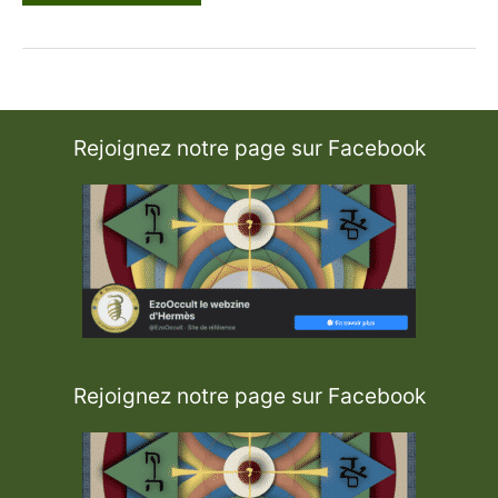
t
t
r
e
d
u
S
i
e
Rejoignez notre page sur Facebook
u
r
C
a
m
p
i
o
n
Rejoignez notre page sur Facebook