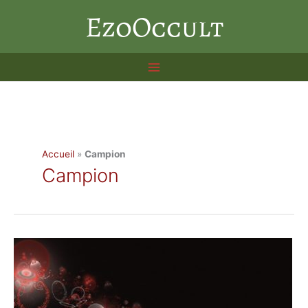
Aller
EzoOccult
au
contenu
Accueil
»
Campion
Campion