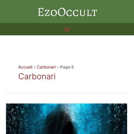
Aller
EzoOccult
au
contenu
Accueil
»
Carbonari
»
Page 5
Carbonari