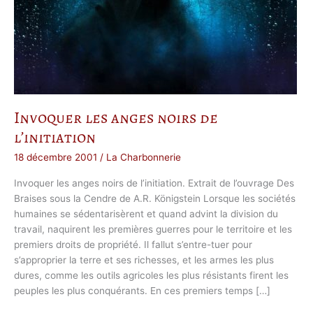
Invoquer les anges noirs de
l’initiation
18 décembre 2001
/
La Charbonnerie
Invoquer les anges noirs de l’initiation. Extrait de l’ouvrage Des
Braises sous la Cendre de A.R. Königstein Lorsque les sociétés
humaines se sédentarisèrent et quand advint la division du
travail, naquirent les premières guerres pour le territoire et les
premiers droits de propriété. Il fallut s’entre-tuer pour
s’approprier la terre et ses richesses, et les armes les plus
dures, comme les outils agricoles les plus résistants firent les
peuples les plus conquérants. En ces premiers temps […]