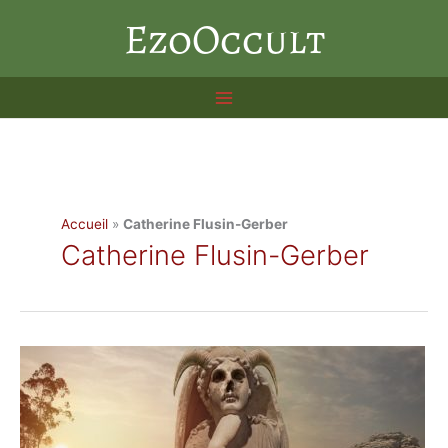
Aller
EzoOccult
au
contenu
Accueil
»
Catherine Flusin-Gerber
Catherine Flusin-Gerber