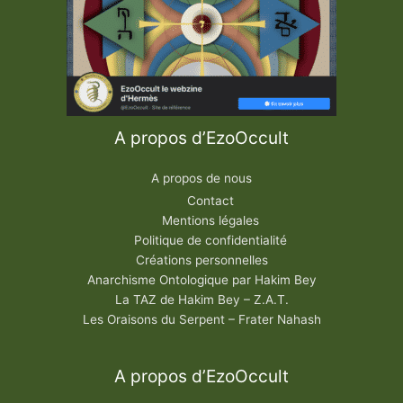
r
i
n
e
F
l
u
s
i
n
-
G
A propos d’EzoOccult
e
r
b
A propos de nous
e
r
Contact
Mentions légales
Politique de confidentialité
Créations personnelles
Anarchisme Ontologique par Hakim Bey
La TAZ de Hakim Bey – Z.A.T.
Les Oraisons du Serpent – Frater Nahash
A propos d’EzoOccult