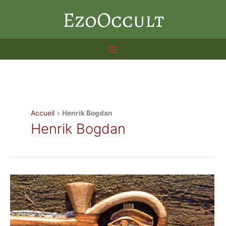
Aller
EzoOccult
au
contenu
Accueil
»
Henrik Bogdan
Henrik Bogdan