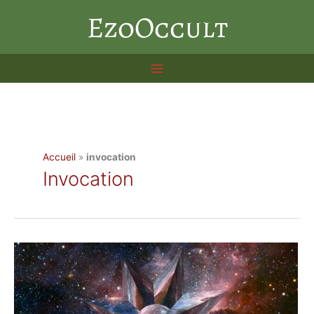
Aller
EzoOccult
au
contenu
Accueil
»
invocation
Invocation