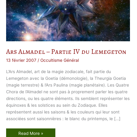
Ars Almadel – Partie IV du Lemegeton
13 février 2007
/
Occultisme Général
L’Ars Almadel, art de la magie zodiacale, fait partie du
Lemegeton avec la Goetia (démonologie), la Theurgia Goetia
(magie terrestre) & l’Ars Paulina (magie planétaire). Les Quatre
Chora de l’Almadel ne sont pas à proprement parler les quatre
directions, ou les quatre éléments. Ils semblent représenter les
équinoxes & les solstices au sein du Zodiaque. Elles
représentent aussi les saisons & les couleurs qui leur sont
associées sont saisonnières : le blanc du printemps, le […]
A
Read More »
r