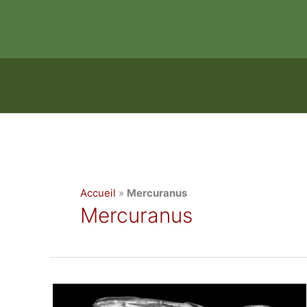
Aller
au
contenu
Accueil
»
Mercuranus
Mercuranus