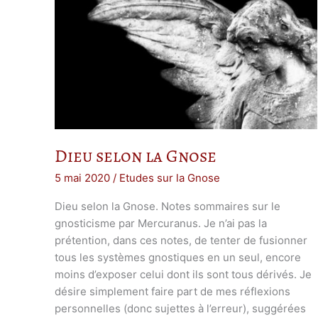
Dieu selon la Gnose
5 mai 2020
/
Etudes sur la Gnose
Dieu selon la Gnose. Notes sommaires sur le
gnosticisme par Mercuranus. Je n’ai pas la
prétention, dans ces notes, de tenter de fusionner
tous les systèmes gnostiques en un seul, encore
moins d’exposer celui dont ils sont tous dérivés. Je
désire simplement faire part de mes réflexions
personnelles (donc sujettes à l’erreur), suggérées