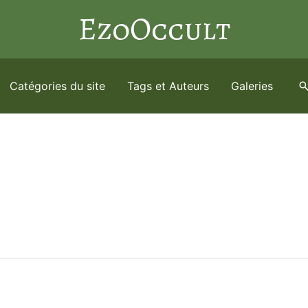
EzoOccult
Catégories du site
Tags et Auteurs
Galeries
R
e
c
h
e
r
c
h
e
r