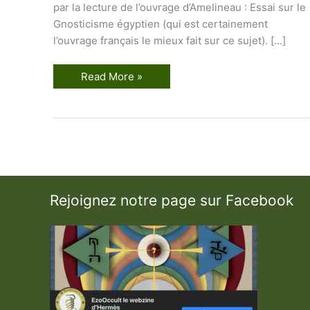
par la lecture de l’ouvrage d’Amelineau : Essai sur le
Gnosticisme égyptien (qui est certainement
l’ouvrage français le mieux fait sur ce sujet). […]
D
Read More »
i
e
u
s
e
l
o
n
l
a
G
Rejoignez notre page sur Facebook
n
o
s
e