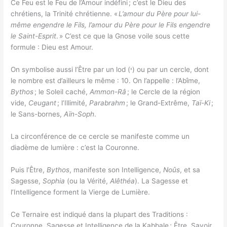
Ce Feu est le Feu de l’Amour indéfini ; c’est le Dieu des
chrétiens, la Trinité chrétienne. «
L’amour du Père pour lui-
même engendre le Fils, l’amour du Père pour le Fils engendre
le Saint-Esprit
. » C’est ce que la Gnose voile sous cette
formule : Dieu est Amour.
On symbolise aussi l’Être par un lod (י) ou par un cercle, dont
le nombre est d’ailleurs le même : 10. On l’appelle : l’Abîme,
Bythos
; le Soleil caché,
Ammon-Râ
; le Cercle de la région
vide,
Ceugant
; l’Illimité,
Parabrahm
; le Grand-Extrême,
Taï-Ki
;
le Sans-bornes,
Aïn-Soph
.
La circonférence de ce cercle se manifeste comme un
diadème de lumière : c’est la Couronne.
Puis l’Être,
Bythos
, manifeste son Intelligence,
Noûs
, et sa
Sagesse,
Sophia
(ou la Vérité,
Alêthéa
). La Sagesse et
l’Intelligence forment la Vierge de Lumière.
Ce Ternaire est indiqué dans la plupart des Traditions :
Couronne, Sagesse et Intelligence de la Kabbale ; Être, Savoir