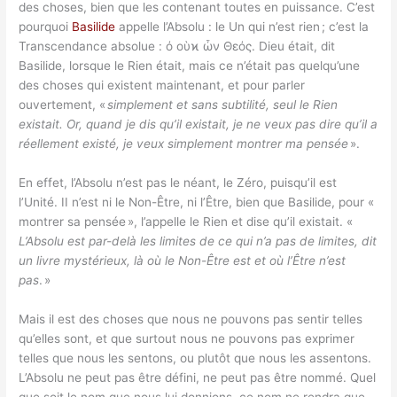
des choses, bien que les contenant toutes en puissance. C’est
pourquoi
Basilide
appelle l’Absolu : le Un qui n’est rien ; c’est la
Transcendance absolue : ό οὺϰ ὦν Θεός. Dieu était, dit
Basilide, lorsque le Rien était, mais ce n’était pas quelqu’une
des choses qui existent maintenant, et pour parler
ouvertement, «
simplement et sans subtilité, seul le Rien
existait. Or, quand je dis qu’il existait, je ne veux pas dire qu’il a
réellement existé, je veux simplement montrer ma pensée
».
En effet, l’Absolu n’est pas le néant, le Zéro, puisqu’il est
l’Unité. II n’est ni le Non-Être, ni l’Être, bien que Basilide, pour «
montrer sa pensée », l’appelle le Rien et dise qu’il existait. «
L’Absolu est par-delà les limites de ce qui n’a pas de limites, dit
un livre mystérieux, là où le Non-Être est et où l’Être n’est
pas
. »
Mais il est des choses que nous ne pouvons pas sentir telles
qu’elles sont, et que surtout nous ne pouvons pas exprimer
telles que nous les sentons, ou plutôt que nous les assentons.
L’Absolu ne peut pas être défini, ne peut pas être nommé. Quel
que soit le nom que nous lui donnions, ce nom ne rendra que