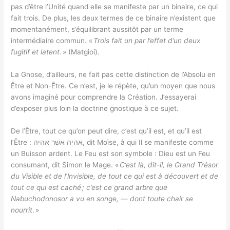
pas d’être l’Unité quand elle se manifeste par un binaire, ce qui
fait trois. De plus, les deux termes de ce binaire n’existent que
momentanément, s’équilibrant aussitôt par un terme
intermédiaire commun. «
Trois fait un par l’effet d’un deux
fugitif et latent
. » (Matgioi).
La Gnose, d’ailleurs, ne fait pas cette distinction de l’Absolu en
Être et Non-Être. Ce n’est, je le répète, qu’un moyen que nous
avons imaginé pour comprendre la Création. J’essayerai
d’exposer plus loin la doctrine gnostique à ce sujet.
De l’Être, tout ce qu’on peut dire, c’est qu’il est, et qu’il est
l’Être : אֶהְיֶה אֲשֶׁר אֶהְיֶה, dit Moïse, à qui Il se manifeste comme
un Buisson ardent. Le Feu est son symbole : Dieu est un Feu
consumant, dit Simon le Mage. «
C’est là, dit-il, le Grand Trésor
du Visible et de l’lnvisible, de tout ce qui est à découvert et de
tout ce qui est caché ; c’est ce grand arbre que
Nabuchodonosor a vu en songe, — dont toute chair se
nourrit
. »