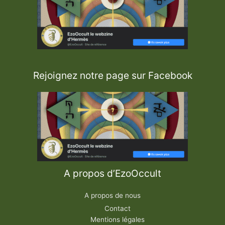
e
l
a
S
a
g
e
s
s
e
Rejoignez notre page sur Facebook
A propos d’EzoOccult
A propos de nous
Contact
Mentions légales