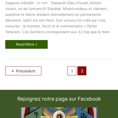
Sagesse s’établit : יהוה יה Tsebaoth Dieu d’Israël, Elohim
vivant, roi de l’univers El Shaddaï. Miséricordieux et clément,
suprême et élevé résidant éternellement en permanente
élévation. Saint est son Nom. Son univers fut créé par trois
mesures : le nombre, l’écrit et le commentaire » (Sefer
Yetsirah). Ces Sentiers correspondent aux 32 fois que le Nom
L
Read More »
e
s
T
r
e
n
t
←
Précédent
1
2
e
d
e
u
x
S
e
n
Rejoignez notre page sur Facebook
t
i
e
r
s
d