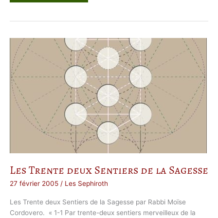
d
i
t
a
t
i
o
n
s
u
r
l
e
s
S
e
p
h
i
r
o
t
h
Les Trente deux Sentiers de la Sagesse
27 février 2005
/
Les Sephiroth
Les Trente deux Sentiers de la Sagesse par Rabbi Moïse
Cordovero. « 1-1 Par trente-deux sentiers merveilleux de la