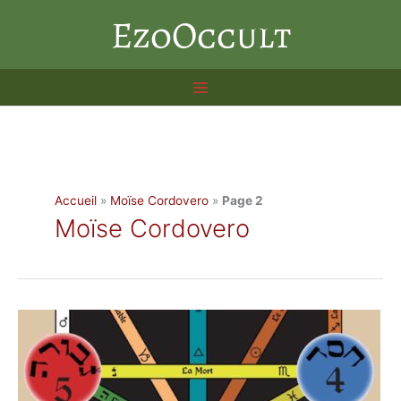
Aller
EzoOccult
au
contenu
Accueil
»
Moïse Cordovero
»
Page 2
Moïse Cordovero