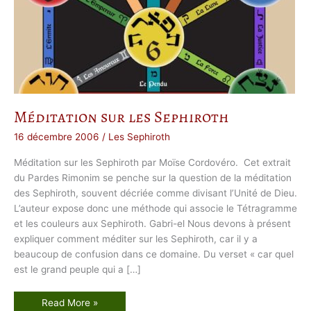
Méditation sur les Sephiroth
16 décembre 2006
/
Les Sephiroth
Méditation sur les Sephiroth par Moïse Cordovéro. Cet extrait
du Pardes Rimonim se penche sur la question de la méditation
des Sephiroth, souvent décriée comme divisant l’Unité de Dieu.
L’auteur expose donc une méthode qui associe le Tétragramme
et les couleurs aux Sephiroth. Gabri-el Nous devons à présent
expliquer comment méditer sur les Sephiroth, car il y a
beaucoup de confusion dans ce domaine. Du verset « car quel
est le grand peuple qui a […]
M
Read More »
é