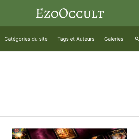
EzoOccult
Catégories du site
Tags et Auteurs
Galeries
R
e
c
h
e
r
c
h
e
r