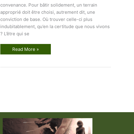
convenance. Pour bâtir solidement, un terrain
approprié doit être choisi, autrement dit, une
conviction de base. Où trouver celle-ci plus
indubitablement, qu’en la certitude que nous vivons
? L’être qui se
N
Read More »
o
t
i
o
n
s
E
l
é
m
e
n
t
a
i
r
e
s