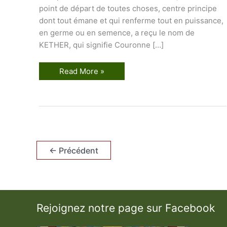
point de départ de toutes choses, centre principe
dont tout émane et qui renferme tout en puissance,
en germe ou en semence, a reçu le nom de
KETHER, qui signifie Couronne […]
L
Read More »
e
T
a
r
o
t
d
e
s
I
←
Précédent
m
a
g
i
e
r
s
Rejoignez notre page sur Facebook
d
u
M