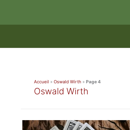
Aller
au
contenu
Accueil
»
Oswald Wirth
»
Page 4
Oswald Wirth