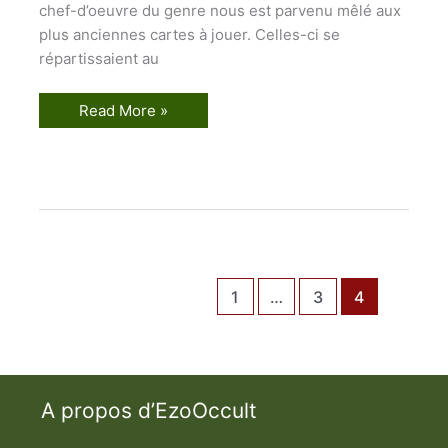
chef-d’oeuvre du genre nous est parvenu mêlé aux
plus anciennes cartes à jouer. Celles-ci se
répartissaient au
L
Read More »
e
T
a
r
o
t
p
a
r
O
s
w
1
…
3
4
a
l
d
W
i
r
t
A propos d’EzoOccult
h