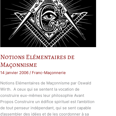
Notions Elémentaires de
Maçonnisme
14 janvier 2006
/
Franc-Maçonnerie
Notions Elémentaires de Maçonnisme par Oswald
Wirth. A ceux qui se sentent la vocation de
construire eux-mêmes leur philosophie Avant
Propos Construire un édifice spirituel est l’ambition
de tout penseur indépendant, qui se sent capable
d’assembler des idées et de les coordonner à sa