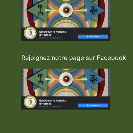
o
y
e
n
â
g
e
Rejoignez notre page sur Facebook