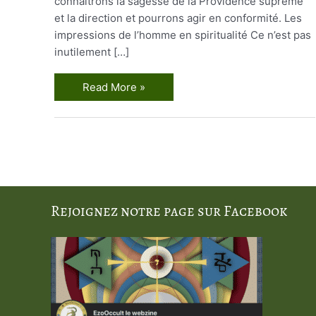
connaîtrons la sagesse de la Providence suprême
et la direction et pourrons agir en conformité. Les
impressions de l’homme en spiritualité Ce n’est pas
inutilement […]
La
Read More »
nature
des
lettres
Rejoignez notre page sur Facebook