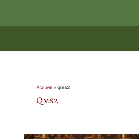
Aller
au
contenu
Accueil
»
qms2
Qms2