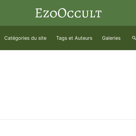
EzoOccult
Catégories du site
Tags et Auteurs
Galeries
R