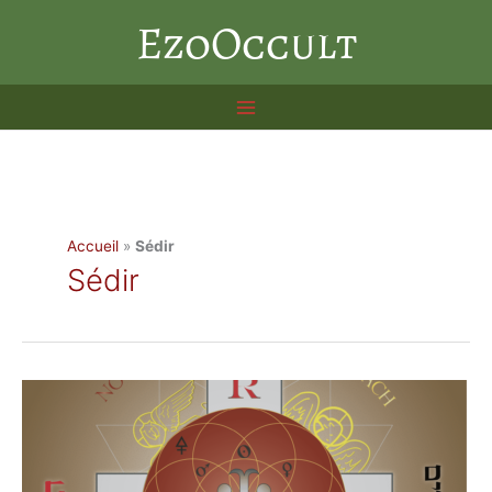
Aller
EzoOccult
au
contenu
Accueil
»
Sédir
Sédir