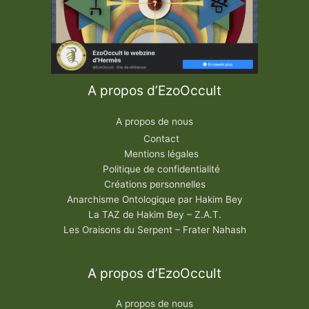
V
I
I
I
e
s
i
è
c
l
A propos d’EzoOccult
e
à
n
A propos de nous
o
s
Contact
j
o
Mentions légales
u
r
Politique de confidentialité
s
Créations personnelles
Anarchisme Ontologique par Hakim Bey
La TAZ de Hakim Bey – Z.A.T.
Les Oraisons du Serpent – Frater Nahash
A propos d’EzoOccult
A propos de nous