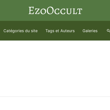
EzoOccult
Catégories du site
Tags et Auteurs
Galeries
R