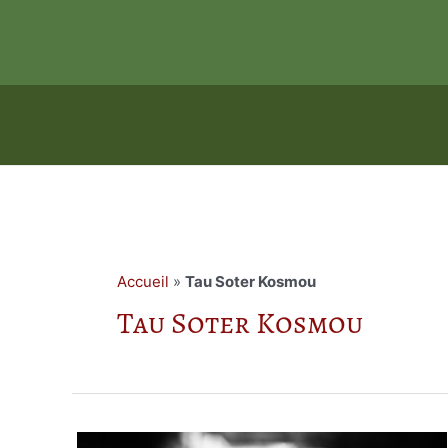
Aller
au
contenu
Accueil
»
Tau Soter Kosmou
Tau Soter Kosmou