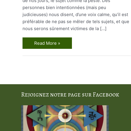
de nos jours, le sujet comme la peste. Des
personnes bien intentionnées (mais peu
judicieuses) nous disent, d’une voix calme, qu’il est
préférable de ne pas se mêler de tels sujets, et que
nous serons sûrement victimes de la […]
Le
Read More »
Rituel
des
Archidémons
Rejoignez notre page sur Facebook