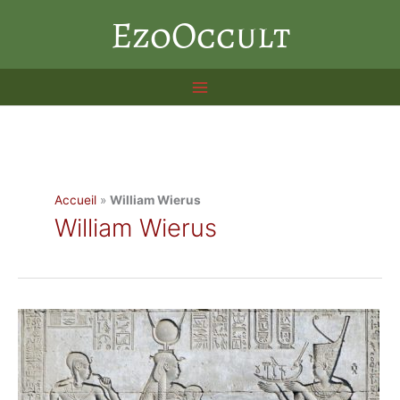
Aller
EzoOccult
au
contenu
Accueil
»
William Wierus
William Wierus