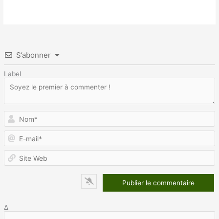
S’abonner
Label
N
E
m
S
W
Δ