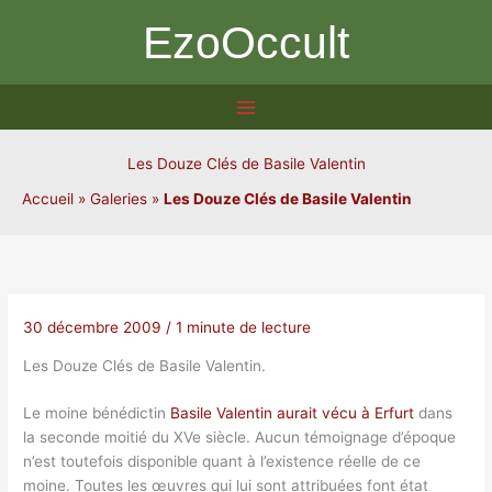
Aller
EzoOccult
au
contenu
Les Douze Clés de Basile Valentin
Accueil
»
Galeries
»
Les Douze Clés de Basile Valentin
30 décembre 2009
/
1 minute de lecture
Les Douze Clés de Basile Valentin.
Le moine bénédictin
Basile Valentin aurait vécu à Erfurt
dans
la seconde moitié du XVe siècle. Aucun témoignage d’époque
n’est toutefois disponible quant à l’existence réelle de ce
moine. Toutes les œuvres qui lui sont attribuées font état