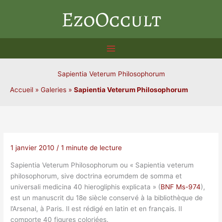
Aller
EzoOccult
au
contenu
Sapientia Veterum Philosophorum
Accueil
»
Galeries
»
Sapientia Veterum Philosophorum
1 janvier 2010
/
1 minute de lecture
Sapientia Veterum Philosophorum ou « Sapientia veterum
philosophorum, sive doctrina eorumdem de somma et
universali medicina 40 hierogliphis explicata » (
BNF Ms-974
),
est un manuscrit du 18e siècle conservé à la bibliothèque de
l’Arsenal, à Paris. Il est rédigé en latin et en français. Il
comporte 40 figures coloriées.