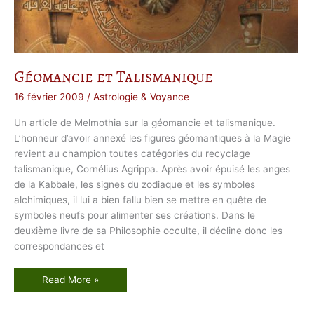
Géomancie et Talismanique
16 février 2009
/
Astrologie & Voyance
Un article de Melmothia sur la géomancie et talismanique.
L’honneur d’avoir annexé les figures géomantiques à la Magie
revient au champion toutes catégories du recyclage
talismanique, Cornélius Agrippa. Après avoir épuisé les anges
de la Kabbale, les signes du zodiaque et les symboles
alchimiques, il lui a bien fallu bien se mettre en quête de
symboles neufs pour alimenter ses créations. Dans le
deuxième livre de sa Philosophie occulte, il décline donc les
correspondances et
G
Read More »
é
o
m