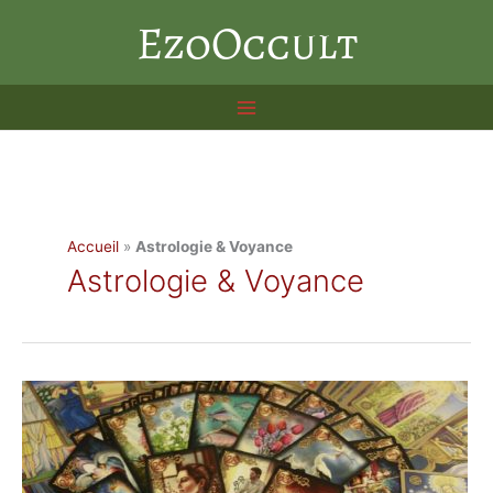
Aller
EzoOccult
au
contenu
Accueil
»
Astrologie & Voyance
Astrologie & Voyance