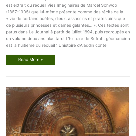
r
est extrait du recueil Vies Imaginaires de Marcel Schwob
s
e
(1867-1905) que lui-même présente comme des récits de la
i
« vie de certains poètes, dieux, assassins et pirates ainsi que
l
l
de plusieurs princesses et dames galantes… ». Ces textes sont
e
parus dans Le Journal à partir de juillet 1894, puis regroupés en
un volume deux ans plus tard. L’histoire de Sufrah, géomancien
est la huitième du recueil : L’histoire d’Aladdin conte
S
Read More »
u
f
r
a
h
G
é
o
m
a
n
c
i
e
n