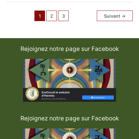
a
n
c
i
1
2
3
Suivant
→
e
e
t
T
a
l
i
s
Rejoignez notre page sur Facebook
m
a
n
i
q
u
e
Rejoignez notre page sur Facebook