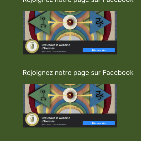
l
c
h
i
m
i
s
t
e
s
Rejoignez notre page sur Facebook