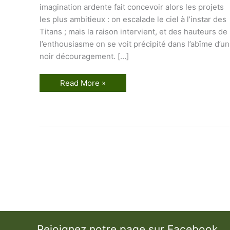
imagination ardente fait concevoir alors les projets
les plus ambitieux : on escalade le ciel à l’instar des
Titans ; mais la raison intervient, et des hauteurs de
l’enthousiasme on se voit précipité dans l’abîme d’un
noir découragement. […]
É
Read More »
n
i
g
m
e
d
a
n
s
l
e
g
o
û
t
d
e
s
Rejoignez notre page sur Facebook
A