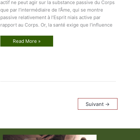
actif ne peut agir sur la substance passive du Corps
que par l’intermédiaire de l’Âme, qui se montre
passive relativement à l’Esprit niais active par
rapport au Corps. Or, la santé exige que l’influence
L
Read More »
e
s
S
e
p
t
M
é
t
a
u
x
Suivant
→