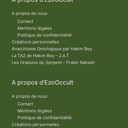
m
e
n
A propos de nous
t
a
Contact
l
e
Mentions légales
s
Politique de confidentialité
d
u
Créations personnelles
t
Anarchisme Ontologique par Hakim Bey
y
p
La TAZ de Hakim Bey – Z.A.T.
e
h
Les Oraisons du Serpent – Frater Nahash
u
m
a
i
A propos d’EzoOccult
n
A propos de nous
Contact
Mentions légales
Politique de confidentialité
Créations personnelles