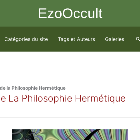
EzoOccult
Catégories du site
Tags et Auteurs
Galeries
R
e
c
h
e
r
c
h
de la Philosophie Hermétique
e
e La Philosophie Hermétique
r