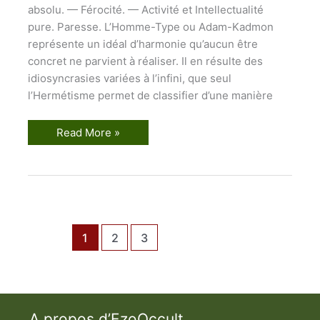
absolu. — Férocité. — Activité et Intellectualité
pure. Paresse. L’Homme-Type ou Adam-Kadmon
représente un idéal d’harmonie qu’aucun être
concret ne parvient à réaliser. Il en résulte des
idiosyncrasies variées à l’infini, que seul
l’Hermétisme permet de classifier d’une manière
M
Read More »
o
d
i
f
i
c
a
t
i
1
2
3
o
n
s
f
o
n
d
a
A propos d’EzoOccult