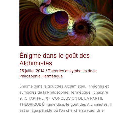
Énigme dans le goût des
Alchimistes
25 juillet 2014
/
Théories et symboles de la
Philosophie Hermétique
Énigme dans le goût des Alchimistes. Théories et
symboles de la Philosophie Hermétique : chapitre
9. CHAPITRE IX – CONCLUSION DE LA PARTIE
THÉORIQUE Énigme dans le goût des Alchimistes. Il
est un âge pénible où l’on cherche sa voie. Une