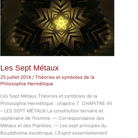
Les Sept Métaux
25 juillet 2014
/
Théories et symboles de la
Philosophie Hermétique
Les Sept Métaux Théories et symboles de la
Philosophie Hermétique : chapitre 7. CHAPITRE VII
– LES SEPT MÉTAUX La constitution ternaire et
septénaire de l’homme. — Correspondance des
Métaux et des Planètes. — Les sept principes du
Bouddhisme ésotérique. L’Esprit essentiellement