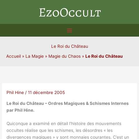
Aller
EzoOccult
au
contenu
Le Roi du Château
Accueil
»
La Magie
»
Magie du Chaos
»
Le Roi du Château
Phil Hine
/
11 décembre 2005
Le Roi du Château – Ordres Magiques & Schismes Internes
par Phil Hine.
Quiconque a examiné en détail l’histoire des mouvements
occultes réalise que les schismes, les désordres « les
divergences magiques » y sont monnaies courantes. C’est un