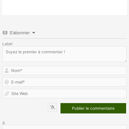
S’abonner
Label
N
E
m
S
W
Δ