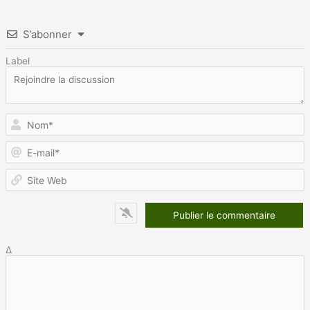
S’abonner
Label
N
E
m
S
W
Δ