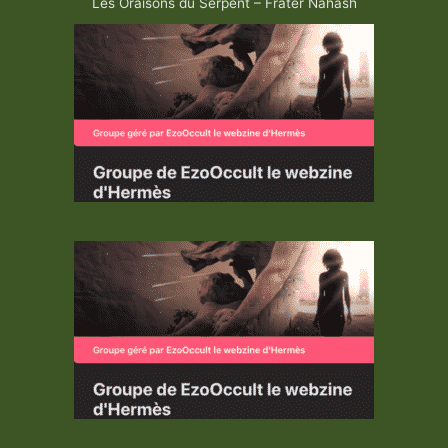
Les Oraisons du Serpent – Frater Nahash