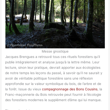
Messe gnostique
Jacques Brengues a retrouvé tous ces rituels forestiers qu’il
publie intégralement et analyse jusqu’à la lettre même. Leur
lecture, sinon leur pratique, devrait apporter aux écologistes
de notre temps les leçons du passé, à savoir qu’il ne saurait y
avoir de véritable politique forestière sans une réflexion
approfondie sur la valeur symbolique du bois, de l’arbre et de
la forêt. Issue du vieux
compagnonnage des Bons Cousins
, la
Franc-maçonnerie du Bois retrouvée peut fournir à l’écologie
des forestiers modernes le supplément d’âme qui lui manque.