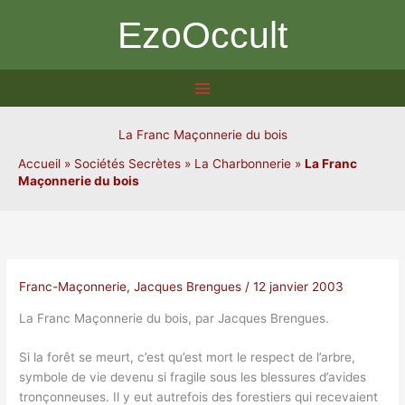
Aller
EzoOccult
au
contenu
La Franc Maçonnerie du bois
Accueil
»
Sociétés Secrètes
»
La Charbonnerie
»
La Franc
Maçonnerie du bois
Franc-Maçonnerie
,
Jacques Brengues
/
12 janvier 2003
La Franc Maçonnerie du bois, par Jacques Brengues.
Si la forêt se meurt, c’est qu’est mort le respect de l’arbre,
symbole de vie devenu si fragile sous les blessures d’avides
tronçonneuses. Il y eut autrefois des forestiers qui recevaient