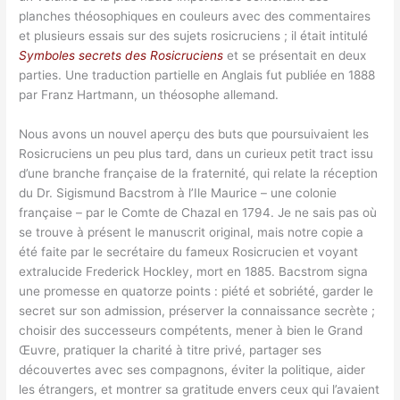
planches théosophiques en couleurs avec des commentaires
et plusieurs essais sur des sujets rosicruciens ; il était intitulé
Symboles secrets des Rosicruciens
et se présentait en deux
parties. Une traduction partielle en Anglais fut publiée en 1888
par Franz Hartmann, un théosophe allemand.
Nous avons un nouvel aperçu des buts que poursuivaient les
Rosicruciens un peu plus tard, dans un curieux petit tract issu
d’une branche française de la fraternité, qui relate la réception
du Dr. Sigismund Bacstrom à l’Ile Maurice – une colonie
française – par le Comte de Chazal en 1794. Je ne sais pas où
se trouve à présent le manuscrit original, mais notre copie a
été faite par le secrétaire du fameux Rosicrucien et voyant
extralucide Frederick Hockley, mort en 1885. Bacstrom signa
une promesse en quatorze points : piété et sobriété, garder le
secret sur son admission, préserver la connaissance secrète ;
choisir des successeurs compétents, mener à bien le Grand
Œuvre, pratiquer la charité à titre privé, partager ses
découvertes avec ses compagnons, éviter la politique, aider
les étrangers, et montrer sa gratitude envers ceux qui l’avaient