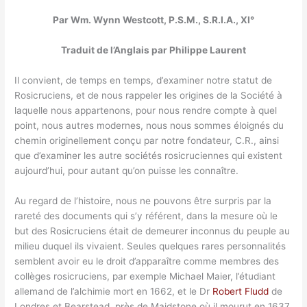
Par Wm. Wynn Westcott, P.S.M., S.R.I.A., XI°
Traduit de l’Anglais par Philippe Laurent
Il convient, de temps en temps, d’examiner notre statut de
Rosicruciens, et de nous rappeler les origines de la Société à
laquelle nous appartenons, pour nous rendre compte à quel
point, nous autres modernes, nous nous sommes éloignés du
chemin originellement conçu par notre fondateur, C.R., ainsi
que d’examiner les autre sociétés rosicruciennes qui existent
aujourd’hui, pour autant qu’on puisse les connaître.
Au regard de l’histoire, nous ne pouvons être surpris par la
rareté des documents qui s’y référent, dans la mesure où le
but des Rosicruciens était de demeurer inconnus du peuple au
milieu duquel ils vivaient. Seules quelques rares personnalités
semblent avoir eu le droit d’apparaître comme membres des
collèges rosicruciens, par exemple Michael Maier, l’étudiant
allemand de l’alchimie mort en 1662, et le Dr
Robert Fludd
de
Londres et Bearstead, près de Maidstone où il mourut en 1637.