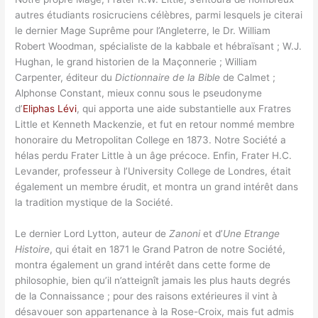
autres étudiants rosicruciens célèbres, parmi lesquels je citerai
le dernier Mage Suprême pour l’Angleterre, le Dr. William
Robert Woodman, spécialiste de la kabbale et hébraïsant ; W.J.
Hughan, le grand historien de la Maçonnerie ; William
Carpenter, éditeur du
Dictionnaire de la Bible
de Calmet ;
Alphonse Constant, mieux connu sous le pseudonyme
d’
Eliphas Lévi
, qui apporta une aide substantielle aux Fratres
Little et Kenneth Mackenzie, et fut en retour nommé membre
honoraire du Metropolitan College en 1873. Notre Société a
hélas perdu Frater Little à un âge précoce. Enfin, Frater H.C.
Levander, professeur à l’University College de Londres, était
également un membre érudit, et montra un grand intérêt dans
la tradition mystique de la Société.
Le dernier Lord Lytton, auteur de
Zanoni
et d’
Une Etrange
Histoire
, qui était en 1871 le Grand Patron de notre Société,
montra également un grand intérêt dans cette forme de
philosophie, bien qu’il n’atteignît jamais les plus hauts degrés
de la Connaissance ; pour des raisons extérieures il vint à
désavouer son appartenance à la Rose-Croix, mais fut admis