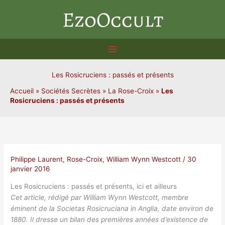
Aller
EzoOccult
au
contenu
Les Rosicruciens : passés et présents
Accueil
»
Sociétés Secrètes
»
La Rose-Croix
»
Les
Rosicruciens : passés et présents
Philippe Laurent
,
Rose-Croix
,
William Wynn Westcott
/
30
janvier 2016
Les Rosicruciens : passés et présents, ici et ailleurs
Cet article, rédigé par William Wynn Westcott, membre
éminent de la Societas Rosicruciana in Anglia, date environ de
1880. Il dresse un bilan des premières années d’existence de