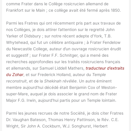
comme Frater dans le Collège rosicrucien allemand de
Frankfort sur le Main ; ce collège avait été fermé après 1850.
Parmi les Fratres qui ont récemment pris part aux travaux de
nos Collèges, je dois attirer l’attention sur le regretté John
Yarker of Didsbury ; sur notre récent adepte d’York, T.B.
Whytehead, qui fut un célèbre antiquaire ; à Frater Fendelow
du Newcastle College, auteur d’un ouvrage rosicrucien érudit
et suggestif ; sur Frater F.F. Schnitger, qui a mené des
recherches approfondies sur les traités rosicruciens français
et allemands, sur Samuel Liddell Mathers,
traducteur d’extraits
du Zohar
, et sur Frederick Holland, auteur du
Temple
reconstruit
, et de la
Shekinah révélée
. Un autre éminent
membre aujourd’hui décédé était Benjamin Cox of Weston-
super-Mare, auquel je dois associer le grand nom de Frater
Major F.G. Irwin, aujourd’hui partis pour un Temple lointain.
Parmi les jeunes recrues de notre Société, je dois citer Fratres
Dr. Vaughan Bateson, Thomas Henry Pattinson, le Rév. C.E.
Wright, Sir John A. Cockburn, W.J. Songhurst, Herbert