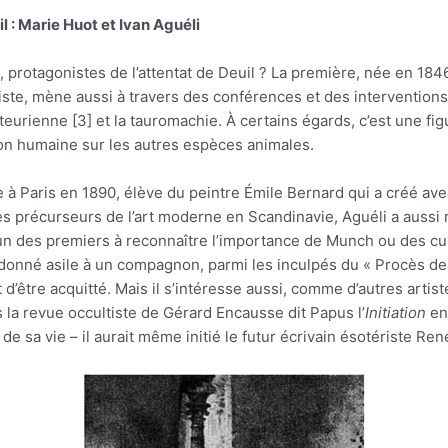
l : Marie Huot et Ivan Aguéli
i, protagonistes de l’attentat de Deuil ? La première, née en 1
ste, mène aussi à travers des conférences et des intervention
steurienne [3] et la tauromachie. À certains égards, c’est une figu
ion humaine sur les autres espèces animales.
ède à Paris en 1890, élève du peintre Émile Bernard qui a créé av
s précurseurs de l’art moderne en Scandinavie, Aguéli a aussi 
’un des premiers à reconnaître l’importance de Munch ou des cubi
r donné asile à un compagnon, parmi les inculpés du « Procès des
d’être acquitté. Mais il s’intéresse aussi, comme d’autres artist
s la revue occultiste de Gérard Encausse dit Papus l’
Initiation
en
 de sa vie – il aurait même initié le futur écrivain ésotériste R