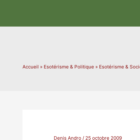
Aller
au
contenu
Accueil
»
Esotérisme & Politique
»
Esotérisme & Soci
Denis Andro
/
25 octobre 2009