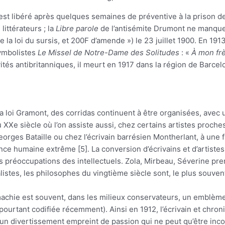
 est libéré après quelques semaines de préventive à la prison de
 littérateurs ; la
Libre parole
de l’antisémite Drumont ne manque
e la loi du sursis, et 200F d’amende ») le 23 juillet 1900. En 191
ymbolistes
Le Missel de Notre-Dame des Solitudes
: «
À mon frè
ités antibritanniques, il meurt en 1917 dans la région de Barcel
a loi Gramont, des corridas continuent à être organisées, avec u
au XXe siècle où l’on assiste aussi, chez certains artistes pro
rges Bataille ou chez l’écrivain barrésien Montherlant, à une 
nce humaine extrême [5]. La conversion d’écrivains et d’artiste
 préoccupations des intellectuels. Zola, Mirbeau, Séverine pren
istes, les philosophes du vingtième siècle sont, le plus souvent
machie est souvent, dans les milieux conservateurs, un emblème 
pourtant codifiée récemment). Ainsi en 1912, l’écrivain et chron
ida un divertissement empreint de passion qui ne peut qu’être in