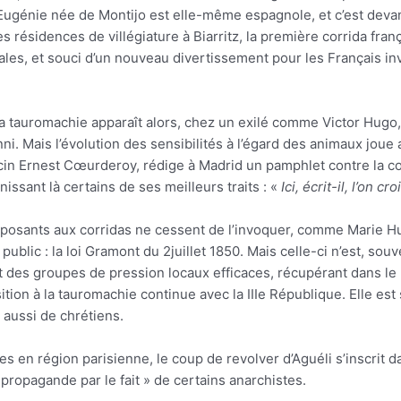
Eugénie née de Montijo est elle-même espagnole, et c’est devan
s résidences de villégiature à Biarritz, la première corrida fr
les, et souci d’un nouveau divertissement pour les Français invi
la tauromachie apparaît alors, chez un exilé comme Victor Hugo,
onni. Mais l’évolution des sensibilités à l’égard des animaux jou
n Ernest Cœurderoy, rédige à Madrid un pamphlet contre la corr
ssant là certains de ses meilleurs traits : «
Ici, écrit-il, l’on c
opposants aux corridas ne cessent de l’invoquer, comme Marie Hu
ublic : la loi Gramont du 2juillet 1850. Mais celle-ci n’est, sou
 des groupes de pression locaux efficaces, récupérant dans le M
ition à la tauromachie continue avec la IIIe République. Elle est 
 aussi de chrétiens.
 en région parisienne, le coup de revolver d’Aguéli s’inscrit 
propagande par le fait » de certains anarchistes.