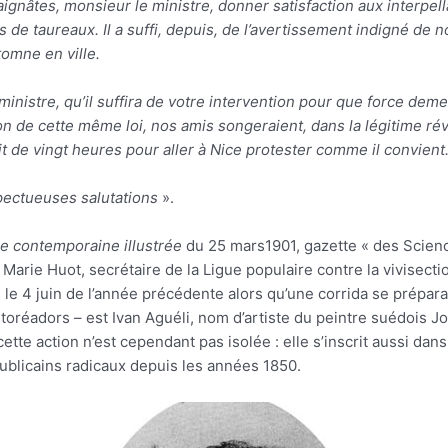
aignâtes, monsieur le ministre, donner satisfaction aux interpel
s de taureaux. Il a suffi, depuis, de l’avertissement indigné d
tomne en ville.
stre, qu’il suffira de votre intervention pour que force demeure 
n de cette même loi, nos amis songeraient, dans la légitime rév
fit de vingt heures pour aller à Nice protester comme il convient
pectueuses salutations
».
e contemporaine illustrée
du 25 mars1901, gazette « des Science
Marie Huot, secrétaire de la Ligue populaire contre la vivisection 
le 4 juin de l’année précédente alors qu’une corrida se préparai
oréadors – est Ivan Aguéli, nom d’artiste du peintre suédois Jo
, cette action n’est cependant pas isolée : elle s’inscrit aussi d
ublicains radicaux depuis les années 1850.