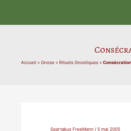
Aller
au
contenu
Consécra
Accueil
»
Gnose
»
Rituels Gnostiques
»
Consécration 
Spartakus FreeMann
/
5 mai 2005