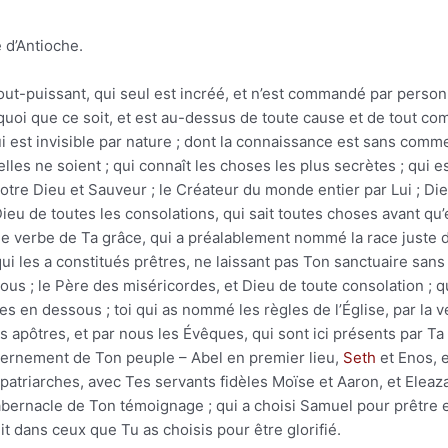
 d’Antioche.
out-puissant, qui seul est incréé, et n’est commandé par personne
quoi que ce soit, et est au-dessus de toute cause et de tout com
 qui est invisible par nature ; dont la connaissance est sans com
elles ne soient ; qui connaît les choses les plus secrètes ; qui e
notre Dieu et Sauveur ; le Créateur du monde entier par Lui ; D
Dieu de toutes les consolations, qui sait toutes choses avant qu’
 le verbe de Ta grâce, qui a préalablement nommé la race just
ui les a constitués prêtres, ne laissant pas Ton sanctuaire sans 
ous ; le Père des miséricordes, et Dieu de toute consolation ; 
es en dessous ; toi qui as nommé les règles de l’Église, par la v
es apôtres, et par nous les Évêques, qui sont ici présents par Ta
rnement de Ton peuple – Abel en premier lieu,
Seth
et Enos, 
atriarches, avec Tes servants fidèles Moïse et Aaron, et Eleaza
abernacle de Ton témoignage ; qui a choisi Samuel pour prêtre e
it dans ceux que Tu as choisis pour être glorifié.