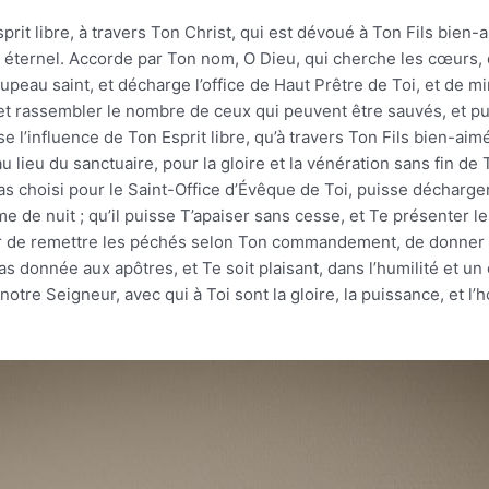
prit libre, à travers Ton Christ, qui est dévoué à Ton Fils bien-
u éternel. Accorde par Ton nom, O Dieu, qui cherche les cœurs,
peau saint, et décharge l’office de Haut Prêtre de Toi, et de mini
, et rassembler le nombre de ceux qui peuvent être sauvés, et pu
se l’influence de Ton Esprit libre, qu’à travers Ton Fils bien-ai
 au lieu du sanctuaire, pour la gloire et la vénération sans fin d
as choisi pour le Saint-Office d’Évêque de Toi, puisse décharger
me de nuit ; qu’il puisse T’apaiser sans cesse, et Te présenter l
oir de remettre les péchés selon Ton commandement, de donner l
s donnée aux apôtres, et Te soit plaisant, dans l’humilité et un
otre Seigneur, avec qui à Toi sont la gloire, la puissance, et l’h