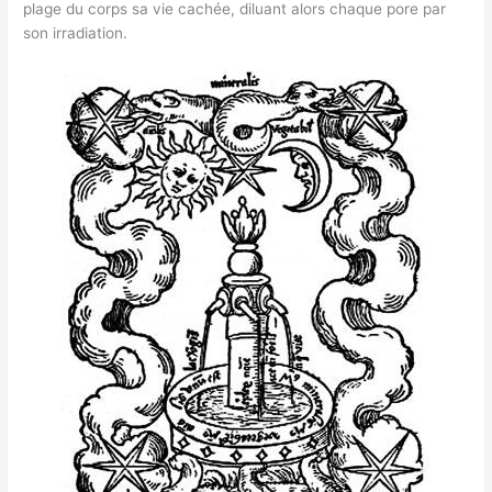
plage du corps sa vie cachée, diluant alors chaque pore par
son irradiation.