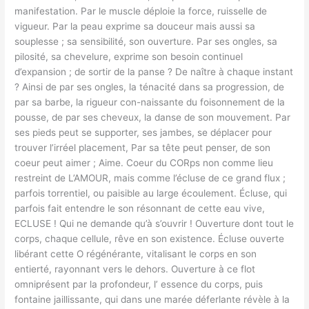
manifestation. Par le muscle déploie la force, ruisselle de
vigueur. Par la peau exprime sa douceur mais aussi sa
souplesse ; sa sensibilité, son ouverture. Par ses ongles, sa
pilosité, sa chevelure, exprime son besoin continuel
d’expansion ; de sortir de la panse ? De naître à chaque instant
? Ainsi de par ses ongles, la ténacité dans sa progression, de
par sa barbe, la rigueur con-naissante du foisonnement de la
pousse, de par ses cheveux, la danse de son mouvement. Par
ses pieds peut se supporter, ses jambes, se déplacer pour
trouver l’irréel placement, Par sa tête peut penser, de son
coeur peut aimer ; Aime. Coeur du CORps non comme lieu
restreint de L’AMOUR, mais comme l’écluse de ce grand flux ;
parfois torrentiel, ou paisible au large écoulement. Écluse, qui
parfois fait entendre le son résonnant de cette eau vive,
ECLUSE ! Qui ne demande qu’à s’ouvrir ! Ouverture dont tout le
corps, chaque cellule, rêve en son existence. Écluse ouverte
libérant cette O régénérante, vitalisant le corps en son
entierté, rayonnant vers le dehors. Ouverture à ce flot
omniprésent par la profondeur, l’ essence du corps, puis
fontaine jaillissante, qui dans une marée déferlante révèle à la