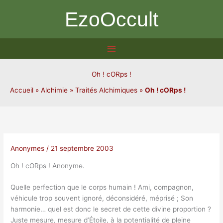
Aller
EzoOccult
au
contenu
Oh ! cORps !
Accueil
»
Alchimie
»
Traités Alchimiques
»
Oh ! cORps !
Anonymes
/
21 septembre 2003
Oh ! cORps ! Anonyme.
Quelle perfection que le corps humain ! Ami, compagnon,
véhicule trop souvent ignoré, déconsidéré, méprisé ; Son
harmonie… quel est donc le secret de cette divine proportion ?
Juste mesure, mesure d’Étoile, à la potentialité de pleine