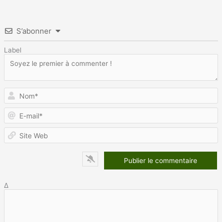
S’abonner
Label
N
E
m
S
W
Δ