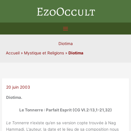
Aller
EzoOccult
au
contenu
Diotima
Accueil
»
Mystique et Religions
»
Diotima
20 juin 2003
Diotima.
Le Tonnerre : Parfait Esprit (CG VI.2:13,1-21,32)
Le Tonnerre
n’existe qu’en sa version copte trouvée à Nag
Hammadi. L’auteur, la date et le lieu de sa composition nous