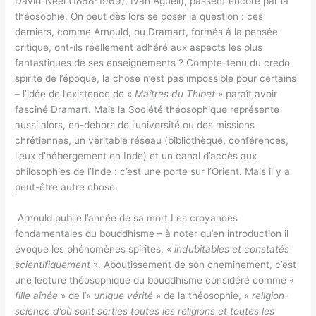
David-Neel (1868-1969), Ivan Aguéli), passent encore par la
théosophie. On peut dès lors se poser la question : ces
derniers, comme Arnould, ou Dramart, formés à la pensée
critique, ont-ils réellement adhéré aux aspects les plus
fantastiques de ses enseignements ? Compte-tenu du credo
spirite de l’époque, la chose n’est pas impossible pour certains
– l’idée de l’existence de «
Maîtres du Thibet
» paraît avoir
fasciné Dramart. Mais la Société théosophique représente
aussi alors, en-dehors de l’université ou des missions
chrétiennes, un véritable réseau (bibliothèque, conférences,
lieux d’hébergement en Inde) et un canal d’accès aux
philosophies de l’Inde : c’est une porte sur l’Orient. Mais il y a
peut-être autre chose.
Arnould publie l’année de sa mort Les croyances
fondamentales du bouddhisme – à noter qu’en introduction il
évoque les phénomènes spirites, «
indubitables et constatés
scientifiquement
». Aboutissement de son cheminement, c’est
une lecture théosophique du bouddhisme considéré comme «
fille aînée
» de l’«
unique vérité
» de la théosophie, «
religion-
science d’où sont sorties toutes les religions et toutes les