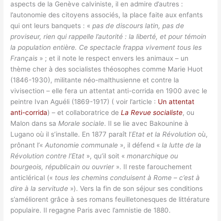
aspects de la Genève calviniste, il en admire d’autres :
l’autonomie des citoyens associés, la place faite aux enfants
qui ont leurs banquets : «
pas de discours latin, pas de
proviseur, rien qui rappelle l’autorité : la liberté, et pour témoin
la population entière. Ce spectacle frappa vivement tous les
Français
» ; et il note le respect envers les animaux – un
thème cher à des socialistes théosophes comme Marie Huot
(1846-1930), militante néo-malthusienne et contre la
vivisection – elle fera un attentat anti-corrida en 1900 avec le
peintre Ivan Aguéli (1869-1917) ( voir l’article :
Un attentat
anti-corrida
) – et collaboratrice de
La Revue socialiste
, ou
Malon dans sa
Morale sociale
. Il se lie avec Bakounine à
Lugano où il s’installe. En 1877 paraît l’
Etat et la Révolution
où,
prônant l’«
Autonomie communale
», il défend «
la lutte de la
Révolution contre l’Etat
», qu’il soit «
monarchique ou
bourgeois, républicain ou ouvrier
». Il reste farouchement
anticlérical («
tous les chemins conduisent à Rome – c’est à
dire à la servitude
»). Vers la fin de son séjour ses conditions
s’améliorent grâce à ses romans feuilletonesques de littérature
populaire. Il regagne Paris avec l’amnistie de 1880.