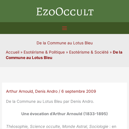
Aller
EzoOccult
au
contenu
De la Commune au Lotus Bleu
Accueil
»
Esotérisme & Politique
»
Esotérisme & Société
»
De la
Commune au Lotus Bleu
Arthur Arnould
,
Denis Andro
/
6 septembre 2009
De la Commune au Lotus Bleu par Denis Andro.
Une évocation d’Arthur Arnould (1833-1895)
Théosophie, Science occulte, Monde Astral, Sociologie
: en