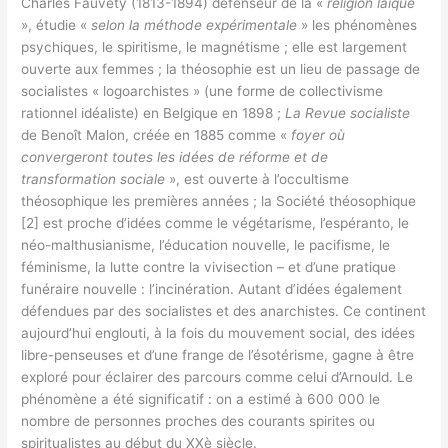
Charles Fauvety (1813-1894) défenseur de la «
religion laïque
», étudie «
selon la méthode expérimentale
» les phénomènes
psychiques, le spiritisme, le magnétisme ; elle est largement
ouverte aux femmes ; la théosophie est un lieu de passage de
socialistes « logoarchistes » (une forme de collectivisme
rationnel idéaliste) en Belgique en 1898 ;
La Revue socialiste
de Benoît Malon, créée en 1885 comme «
foyer où
convergeront toutes les idées de réforme et de
transformation sociale
», est ouverte à l’occultisme
théosophique les premières années ; la Société théosophique
[2] est proche d’idées comme le végétarisme, l’espéranto, le
néo-malthusianisme, l’éducation nouvelle, le pacifisme, le
féminisme, la lutte contre la vivisection – et d’une pratique
funéraire nouvelle : l’incinération. Autant d’idées également
défendues par des socialistes et des anarchistes. Ce continent
aujourd’hui englouti, à la fois du mouvement social, des idées
libre-penseuses et d’une frange de l’ésotérisme, gagne à être
exploré pour éclairer des parcours comme celui d’Arnould. Le
phénomène a été significatif : on a estimé à 600 000 le
nombre de personnes proches des courants spirites ou
spiritualistes au début du XXè siècle.