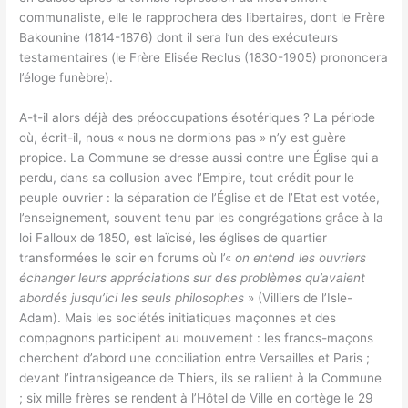
communaliste, elle le rapprochera des libertaires, dont le Frère
Bakounine (1814-1876) dont il sera l’un des exécuteurs
testamentaires (le Frère Elisée Reclus (1830-1905) prononcera
l’éloge funèbre).
A-t-il alors déjà des préoccupations ésotériques ? La période
où, écrit-il, nous « nous ne dormions pas » n’y est guère
propice. La Commune se dresse aussi contre une Église qui a
perdu, dans sa collusion avec l’Empire, tout crédit pour le
peuple ouvrier : la séparation de l’Église et de l’Etat est votée,
l’enseignement, souvent tenu par les congrégations grâce à la
loi Falloux de 1850, est laïcisé, les églises de quartier
transformées le soir en forums où l’«
on entend les ouvriers
échanger leurs appréciations sur des problèmes qu’avaient
abordés jusqu’ici les seuls philosophes
» (Villiers de l’Isle-
Adam). Mais les sociétés initiatiques maçonnes et des
compagnons participent au mouvement : les francs-maçons
cherchent d’abord une conciliation entre Versailles et Paris ;
devant l’intransigeance de Thiers, ils se rallient à la Commune
; six mille frères se rendent à l’Hôtel de Ville en cortège le 29