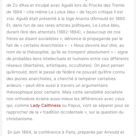
de Zo d’Axa et inculpé avec Aguéli lors du Procès des Trente
de 1894 – cite même Le
Lotus bleu
– de façon critique il est
vrai. Aguéli était présenté à la loge Ananta d’Arnould en 1890.
Et, dans l’un de ses rares articles politiques, Le
Lotus bleu
,
durant l’ère des attentats (1892-1894), «
beaucoup de nos
frères se disant socialistes
», dénonce la propagande par le
fait de «
certains Anarchistes
» : «
Nous devons leur dire, au
nom de la théosophie, qu’ils se trompent absolument
» – signe
de probables liens intellectuels et humains entre ces différents
réseaux (libertaires, artistiques, occultistes). On peut penser
qu’Arnould, dont le passé de fédéré ne pouvait qu’être connu
des jeunes anarchistes, a cherché à tempérer certaines
ardeurs – peut-être aussi à travers un argumentaire
théosophique pour certains. Mais cette sensibilité socialiste
non orthodoxe éclaire aussi mieux les différences avec ceux
qui, comme
Lady Caithness
ou Papus, vont se séparer pour se
rapprocher de la « tradition occidentale », sur la question du
christianisme.
En juin 1894, la conférence à Paris, préparée par Arnould et