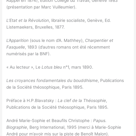
Rappel
en 1874), Édition Collège du Travail, Genève 1983
(présentation par Marc Vuilleumier).
L’Etat et la Révolution
, librairie socialiste, Genève, Ed.
Listemaekers, Bruxelles, 1877.
L’Apparition
(sous le nom d’A. Mathhey),
Charpentier et
Fasquelle
, 1893 (d’autres romans ont été récemment
numérisés par la BNF).
« Au lecteur », Le
Lotus bleu
n°1, mars 1890.
Les croyances fondamentales du bouddhisme
, Publications
de la Société théosophique, Paris 1895.
Préface à H.P.Blavatsky :
La clef de la Théosophie
,
Publications de la Société théosophique, Paris 1895.
André Marie-Sophie et Beaufils Christophe :
Papus.
Biographie
, Berg International, 1995 (merci à Marie-Sophie
André pour m’avoir mis sur la piste de Benoît Malon).