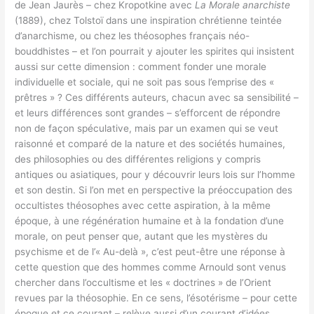
de Jean Jaurès – chez Kropotkine avec
La Morale anarchiste
(1889), chez Tolstoï dans une inspiration chrétienne teintée
d’anarchisme, ou chez les théosophes français néo-
bouddhistes – et l’on pourrait y ajouter les spirites qui insistent
aussi sur cette dimension : comment fonder une morale
individuelle et sociale, qui ne soit pas sous l’emprise des «
prêtres » ? Ces différents auteurs, chacun avec sa sensibilité –
et leurs différences sont grandes – s’efforcent de répondre
non de façon spéculative, mais par un examen qui se veut
raisonné et comparé de la nature et des sociétés humaines,
des philosophies ou des différentes religions y compris
antiques ou asiatiques, pour y découvrir leurs lois sur l’homme
et son destin. Si l’on met en perspective la préoccupation des
occultistes théosophes avec cette aspiration, à la même
époque, à une régénération humaine et à la fondation d’une
morale, on peut penser que, autant que les mystères du
psychisme et de l’« Au-delà », c’est peut-être une réponse à
cette question que des hommes comme Arnould sont venus
chercher dans l’occultisme et les « doctrines » de l’Orient
revues par la théosophie. En ce sens, l’ésotérisme – pour cette
époque et ce courant – relève aussi d’un courant d’idées