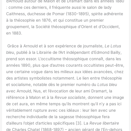
d’Arnould autour de Malon et de Dramart dans les années 1880
: comme ces derniers, il fréquente aussi le salon de lady
Caithness, duchesse de Pomar (1830-1895), spirite adhérente
à la théosophie en 1876, et qui constitue un premier
groupement, la Société théosophique d’Orient et d’Occident,
en 1883.
Grâce à Arnould et à son expérience de journaliste,
Le Lotus
bleu
, publié à la Librairie de l’Art indépendant d’Edmond Bailly,
prend son essor. L’occultisme théosophique connaît, dans les
années 1890, plus que d’autres courants occultistes peut-être,
une certaine vogue dans les milieux aux idées avancées, chez
des artistes symbolistes notamment. Le lien entre théosophie
et socialisme, notable dès le premier numéro du
Lotus bleu
avec Arnould, Nus, et l’évocation de leur ami Dramart, la
référence à Malon et à la
Revue socialiste
, donnent une image
de cet aura, en même temps qu’ils montrent qu’il n’y a pas ici
véritablement rupture avec ces idéaux : leur lien avec une
recherche individuelle de la sagesse théosophique fera
d’ailleurs l’objet d’articles spécifiques [3]. La
Revue libertaire
de Charles Chatel (1868-1897) – ancien gérant de l’En-dehors