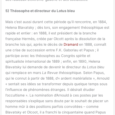
5) Théosophe et directeur du Lotus bleu
Mais c’est aussi durant cette période qu’il rencontre, en 1884,
Helena Blavatsky ; dès lors, son engagement théosophique est
rapide et entier : en 1888, il est président de la branche
française Hermès, créée par Olcott après la dissolution de la
branche Isis qui, après le décès de
Dramard
en 1888, connaît
une crise de succession entre F.K. Gaboriau et Papus ; il
participe avec les théosophes au Congrès spirite et
spiritualiste international de 1889 ; enfin, en 1890, Helena
Blavatsky lui demande de devenir le directeur du
Lotus bleu
qui remplace en mars
La Revue théosophique
. Selon Papus,
qui le connut à partir de 1888, d’« ardent matérialiste », Arnould
« sentait ses idées se transformer depuis quelque temps sous
l’influence de phénomènes étranges. Il désirait étudier
l’occultisme ». La nomination d’Arnould à ces postes par les
responsables s’explique sans doute par le souhait de placer un
homme mûr à des positions parfois convoitées – comme
Blavatsky et Olcoot, il a franchi la cinquantaine quand Papus