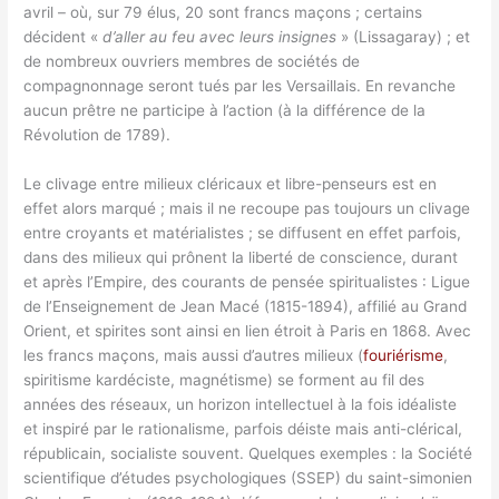
avril – où, sur 79 élus, 20 sont francs maçons ; certains
décident «
d’aller au feu avec leurs insignes
» (Lissagaray) ; et
de nombreux ouvriers membres de sociétés de
compagnonnage seront tués par les Versaillais. En revanche
aucun prêtre ne participe à l’action (à la différence de la
Révolution de 1789).
Le clivage entre milieux cléricaux et libre-penseurs est en
effet alors marqué ; mais il ne recoupe pas toujours un clivage
entre croyants et matérialistes ; se diffusent en effet parfois,
dans des milieux qui prônent la liberté de conscience, durant
et après l’Empire, des courants de pensée spiritualistes : Ligue
de l’Enseignement de Jean Macé (1815-1894), affilié au Grand
Orient, et spirites sont ainsi en lien étroit à Paris en 1868. Avec
les francs maçons, mais aussi d’autres milieux (
fouriérisme
,
spiritisme kardéciste, magnétisme) se forment au fil des
années des réseaux, un horizon intellectuel à la fois idéaliste
et inspiré par le rationalisme, parfois déiste mais anti-clérical,
républicain, socialiste souvent. Quelques exemples : la Société
scientifique d’études psychologiques (SSEP) du saint-simonien