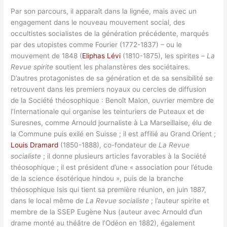
Par son parcours, il apparaît dans la lignée, mais avec un
engagement dans le nouveau mouvement social, des
occultistes socialistes de la génération précédente, marqués
par des utopistes comme Fourier (1772-1837) – ou le
mouvement de 1848 (
Eliphas Lévi
(1810-1875), les spirites –
La
Revue spirite
soutient les phalanstères des sociétaires.
D’autres protagonistes de sa génération et de sa sensibilité se
retrouvent dans les premiers noyaux ou cercles de diffusion
de la Société théosophique : Benoît Malon, ouvrier membre de
l’Internationale qui organise les teinturiers de Puteaux et de
Suresnes, comme Arnould journaliste à La Marseillaise, élu de
la Commune puis exilé en Suisse ; il est affilié au Grand Orient ;
Louis Dramard
(1850-1888), co-fondateur de
La
Revue
socialiste
; il donne plusieurs articles favorables à la Société
théosophique ; il est président d’une « association pour l’étude
de la science ésotérique hindou », puis de la branche
théosophique Isis qui tient sa première réunion, en juin 1887,
dans le local même de
La Revue socialiste
; l’auteur spirite et
membre de la SSEP Eugène Nus (auteur avec Arnould d’un
drame monté au théâtre de l’Odéon en 1882), également