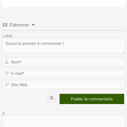
S’abonner
Label
N
E
m
S
W
Δ