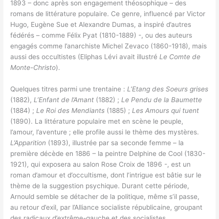
1893 – donc après son engagement théosophique – des
romans de littérature populaire. Ce genre, influencé par Victor
Hugo, Eugène Sue et Alexandre Dumas, a inspiré d’autres
fédérés – comme Félix Pyat (1810-1889) -, ou des auteurs
engagés comme l’anarchiste Michel Zevaco (1860-1918), mais
aussi des occultistes (Eliphas Lévi avait illustré
Le Comte de
Monte-Christo
).
Quelques titres parmi une trentaine :
L’Etang des Soeurs grises
(1882),
L’Enfant de l’Amant
(1882) ;
Le Pendu de la Baumette
(1884) ;
Le Roi des Mendiants
(1885) ;
Les Amours qui tuent
(1890). La littérature populaire met en scène le peuple,
l’amour, l’aventure ; elle profile aussi le thème des mystères.
L’Apparition
(1893), illustrée par sa seconde femme – la
première décède en 1886 – la peintre Delphine de Cool (1830-
1921), qui exposera au salon Rose Croix de 1896 -, est un
roman d’amour et d’occultisme, dont l’intrigue est bâtie sur le
thème de la suggestion psychique. Durant cette période,
Arnould semble se détacher de la politique, même s’il passe,
au retour d’exil, par l’Alliance socialiste républicaine, groupant
des radicaux d’extrême-gauche et des socialistes.