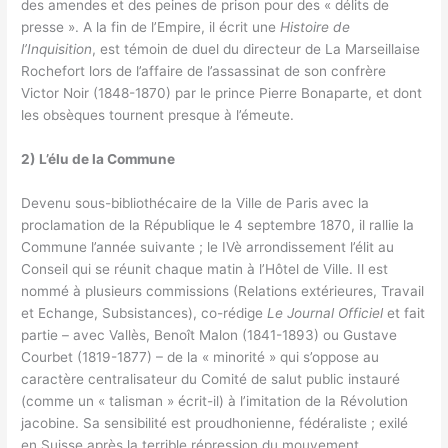
des amendes et des peines de prison pour des « délits de
presse ». A la fin de l’Empire, il écrit une
Histoire de
l’Inquisition
, est témoin de duel du directeur de La Marseillaise
Rochefort lors de l’affaire de l’assassinat de son confrère
Victor Noir (1848-1870) par le prince Pierre Bonaparte, et dont
les obsèques tournent presque à l’émeute.
2) L’élu de la Commune
Devenu sous-bibliothécaire de la Ville de Paris avec la
proclamation de la République le 4 septembre 1870, il rallie la
Commune l’année suivante ; le IVè arrondissement l’élit au
Conseil qui se réunit chaque matin à l’Hôtel de Ville. Il est
nommé à plusieurs commissions (Relations extérieures, Travail
et Echange, Subsistances), co-rédige
Le Journal Officiel
et fait
partie – avec Vallès, Benoît Malon (1841-1893) ou Gustave
Courbet (1819-1877) – de la « minorité » qui s’oppose au
caractère centralisateur du Comité de salut public instauré
(comme un « talisman » écrit-il) à l’imitation de la Révolution
jacobine. Sa sensibilité est proudhonienne, fédéraliste ; exilé
en Suisse après la terrible répression du mouvement