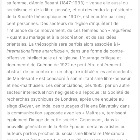
sa femme, d’Annie Besant (1847-1933) – venue elle aussi du
socialisme et de la libre-pensée, et qui deviendra la présidente
de la Société théosophique en 1907-, est écoutée par cinq
cent personnes. Des secteurs de l’Eglise s’inquiètent de
l’influence de ce mouvement, de ces femmes non «
régulières
» quant au mariage et à la procréation, et de ses idées
orientales. La théosophie sera parfois alors associée à l«
internationalisme anarchique
», dans une forme de contre-
offensive intellectuelle et religieuse. L’ouvrage critique et
documenté de Guénon de 1922 ne peut être entièrement
abstrait de ce contexte : un chapitre intitulé « les antécédents
de Me Besant » est consacré à son militantisme libre-penseur
et néo-malthusien. Les dénonciations, dès 1885, par un autre
secteur intellectuel non négligeable à l’époque : la Société de
recherches psychiques de Londres, après une enquête au
siège d’Adyar, en Inde, des trucages d’Helena Blavatsky dans
la communication supposée avec les « Maîtres », ternissent
également l’image de cette société. Cependant, dans la
nouvelle génération de la Belle Époque, certains artistes ou
auteurs parfois proches du socialisme libertaire (Alexandra