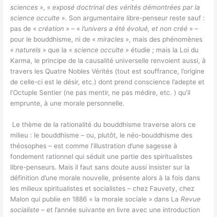
sciences
», «
exposé doctrinal des vérités démontrées par la
science occulte
». Son argumentaire libre-penseur reste sauf :
pas de «
création
» – «
l’univers a été évolué, et non créé
» –
pour le bouddhisme, ni de «
miracles
», mais des phénomènes
«
naturels
» que la «
science occulte
» étudie ; mais la Loi du
Karma, le principe de la causalité universelle renvoient aussi, à
travers les Quatre Nobles Vérités (tout est souffrance, l’origine
de celle-ci est le désir, etc.) dont prend conscience l’adepte et
l’Octuple Sentier (ne pas mentir, ne pas médire, etc. ) qu’il
emprunte, à une morale personnelle.
Le thème de la rationalité du bouddhisme traverse alors ce
milieu : le bouddhisme – ou, plutôt, le néo-bouddhisme des
théosophes – est comme l’illustration d’une sagesse à
fondement rationnel qui séduit une partie des spiritualistes
libre-penseurs. Mais il faut sans doute aussi insister sur la
définition d’une morale nouvelle, présente alors à la fois dans
les milieux spiritualistes et socialistes – chez Fauvety, chez
Malon qui publie en 1886 « la morale sociale » dans La
Revue
socialiste
– et l’année suivante en livre avec une introduction