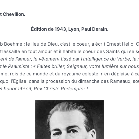
nt Chevillon.
Édition de 1943, Lyon, Paul Derain.
ob Boehme ; le lieu de Dieu, c’est le coeur, a écrit Ernest Hello
ressaille en tout amour et il habite le coeur des Saints qui se 
nt de l’amour, le vêtement tissé par l’intelligence du Verbe, la r
 le Psalmiste : « Faites briller, Seigneur, votre lumière sur nou
ême, rois de ce monde et du royaume céleste, n’en déplaise à ceu
urquoi l’Eglise, dans la procession du dimanche des Rameaux, sou
et honor tibi sit, Rex Christe Redemptor !