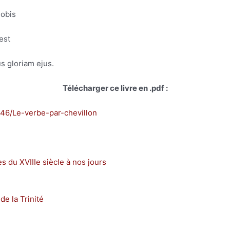
nobis
est
us gloriam ejus.
Télécharger ce livre en .pdf :
446/Le-verbe-par-chevillon
s du XVIIIe siècle à nos jours
e la Trinité