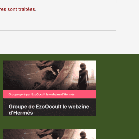
es sont traitées
.