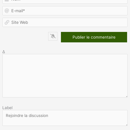
E
m
S
W
Δ
Label