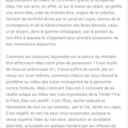
approximation du néant, et l’infiniment grand, la tunique de
Dieu. Par cet acte, en effet, et sur la trame du néant, se greffe
une autre idée, celle du moindre être, origine de la création,
ferment de l’activité divine par le canal du Logos, source de la
contingence et de la hiérarchisation des êtres émanés, ceux-
ci se situant, dans la gamme ontologique, par la portion du
non-être à laquelle ils s’opposent pour prendre possession de
leur conscience respective.
Comment les créatures façonnées sur le patron du moindre-
être effectuent-elles cette prise de possession ? Il est inutile
de nous en préoccuper ici ; il nous suffira de savoir, par un
retour sur nous-mêmes, comment chacun de nous résoud le
problème au milieu des luttes incessantes de la personne
contre l’individu. Mais comment Dieu est-il conscient de sa
réalité unique au milieu des trois hypostases de la Trinité ? Par
le Père, Dieu est positif ; il est l’Être, racine radicale et
nécessaire de tout ce qui subsiste ; par le Fils, Verbe ou Logos,
il est négatif, et ceci ne peut nous surprendre, puisque le
Verbe exprime l’idée du non-être, distinction et divisibilité
abstraite, actualisée en quelque manière par les réflexes du