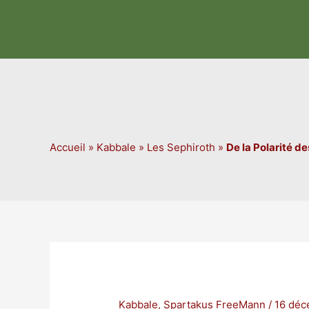
Aller
au
contenu
Accueil
»
Kabbale
»
Les Sephiroth
»
De la Polarité d
Kabbale
,
Spartakus FreeMann
/
16 déc