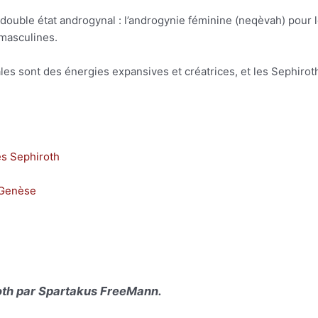
n double état androgynal : l’androgynie féminine (neqèvah) pour 
 masculines.
es sont des énergies expansives et créatrices, et les Sephiroth
s Sephiroth
a Genèse
roth par Spartakus FreeMann.